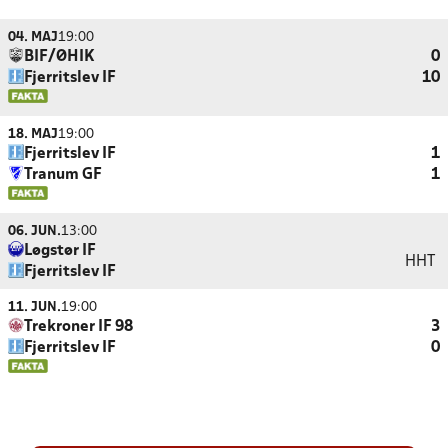
04. MAJ
19:00
BIF/ØHIK
0
Fjerritslev IF
10
18. MAJ
19:00
Fjerritslev IF
1
Tranum GF
1
06. JUN.
13:00
Løgstør IF
HHT
Fjerritslev IF
11. JUN.
19:00
Trekroner IF 98
3
Fjerritslev IF
0