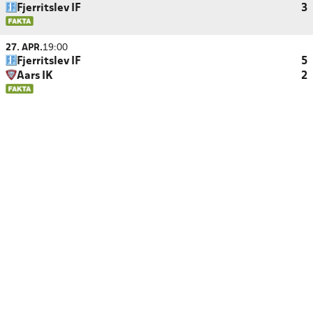
Fjerritslev IF
3
27. APR.
19:00
Fjerritslev IF
5
Aars IK
2