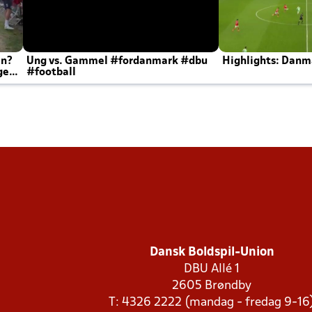
en?
Ung vs. Gammel #fordanmark #dbu
Highlights: Danma
ger
#football
Dansk Boldspil-Union
DBU Allé 1
2605 Brøndby
T: 4326 2222 (mandag - fredag 9-16