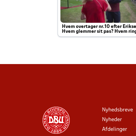
Hvem overtager nr.10 efter Eriks
Hvem glemmer sit pas? Hvem rin
Joachim altid til efter kampe?
Nyhedsbreve
Nyheder
Afdelinger