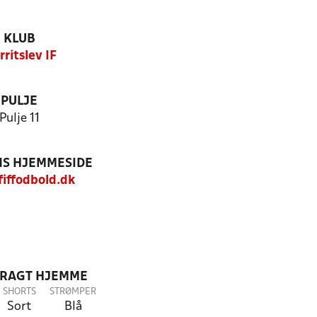
KLUB
rritslev IF
PULJE
Pulje 11
S HJEMMESIDE
iffodbold.dk
DRAGT HJEMME
SHORTS
STRØMPER
Sort
Blå