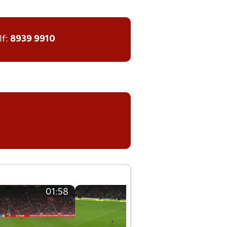
lf:
8939 9910
01:58
01:58