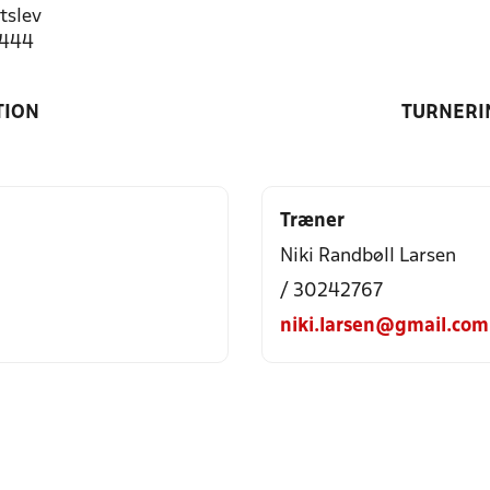
tslev
3444
TION
TURNERI
Træner
Niki Randbøll Larsen
/ 30242767
niki.larsen@gmail.com