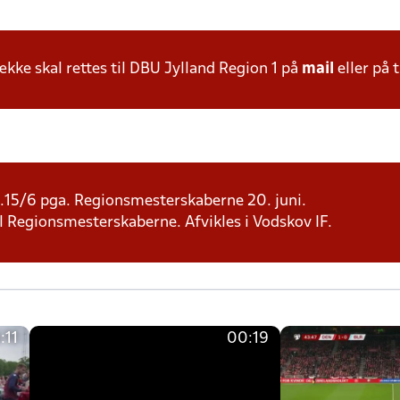
ke skal rettes til DBU Jylland Region 1 på
mail
eller på t
d.15/6 pga. Regionsmesterskaberne 20. juni.
 til Regionsmesterskaberne. Afvikles i Vodskov IF.
:11
00:19