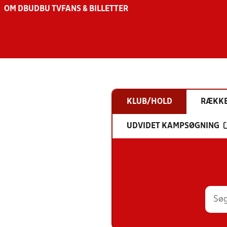
OM DBU
DBU TV
FANS & BILLETTER
KLUB/HOLD
RÆKK
UDVIDET KAMPSØGNING