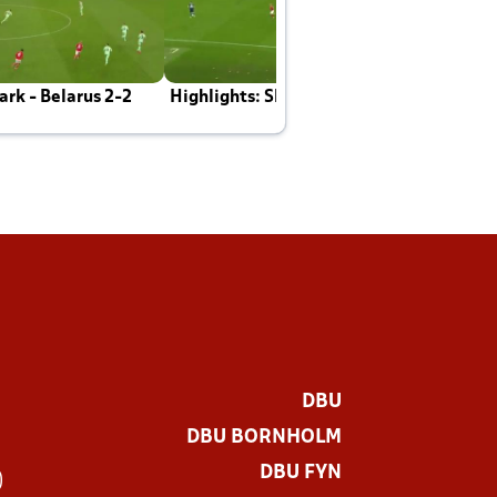
rk - Belarus 2-2
Highlights: Skotland - Danmark 4-2
J
E
DBU
DBU BORNHOLM
DBU FYN
)