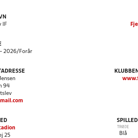
VN
v IF
Fje
E
7 - 2026/Forår
TADRESSE
KLUBBEN
Jensen
www.f
n 94
tslev
gmail.com
TED
SPILLE
TRØJE
Stadion
Blå
j 25