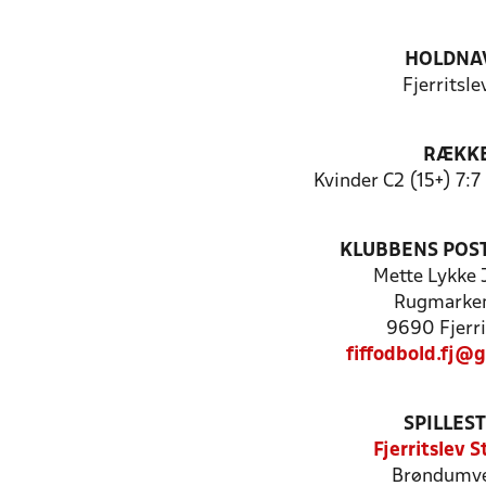
HOLDNA
Fjerritsle
RÆKK
Kvinder C2 (15+) 7:
KLUBBENS POS
Mette Lykke 
Rugmarke
9690 Fjerri
fiffodbold.fj@
SPILLES
Fjerritslev 
Brøndumve