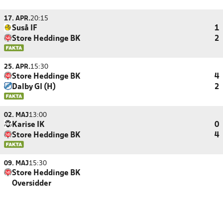
17. APR.
20:15
Suså IF
1
Store Heddinge BK
2
25. APR.
15:30
Store Heddinge BK
4
Dalby GI (H)
2
02. MAJ
13:00
Karise IK
0
Store Heddinge BK
4
09. MAJ
15:30
Store Heddinge BK
Oversidder