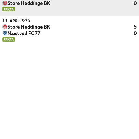
Store Heddinge BK
0
11. APR.
15:30
Store Heddinge BK
5
Næstved FC 77
0