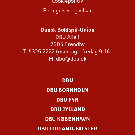
Cookiepolitik
Betingelser og vilkår
Dansk Boldspil-Union
DBU Allé 1
2605 Brøndby
T: 4326 2222 (mandag - fredag 9-16)
M:
dbu@dbu.dk
DBU
DBU BORNHOLM
DBU FYN
DBU JYLLAND
DBU KØBENHAVN
DBU LOLLAND-FALSTER