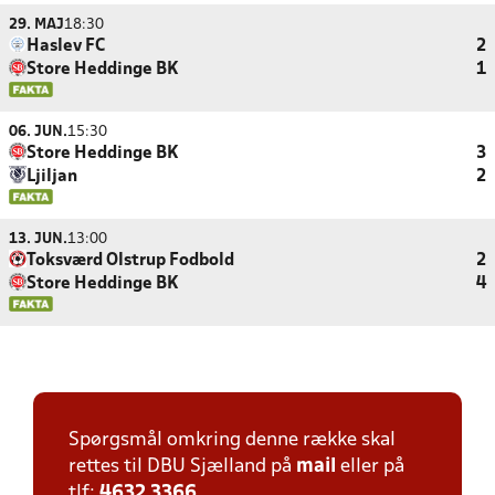
29. MAJ
18:30
Haslev FC
2
Store Heddinge BK
1
06. JUN.
15:30
Store Heddinge BK
3
Ljiljan
2
13. JUN.
13:00
Toksværd Olstrup Fodbold
2
Store Heddinge BK
4
Spørgsmål omkring denne række skal
rettes til DBU Sjælland på
mail
eller på
tlf:
4632 3366