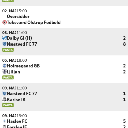
02. MAJ
15:00
Oversidder
Toksværd Olstrup Fodbold
03. MAJ
11:00
Dalby GI (H)
2
Næstved FC 77
8
05. MAJ
18:00
Holmegaard GB
2
Ljiljan
2
09. MAJ
11:00
Næstved FC 77
1
Karise IK
1
09. MAJ
13:00
Haslev FC
5
Førslev IF
2