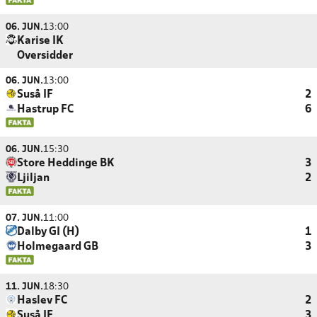
06. JUN.
13:00
Karise IK
Oversidder
06. JUN.
13:00
Suså IF
2
Hastrup FC
6
06. JUN.
15:30
Store Heddinge BK
3
Ljiljan
2
07. JUN.
11:00
Dalby GI (H)
1
Holmegaard GB
3
11. JUN.
18:30
Haslev FC
2
Suså IF
3