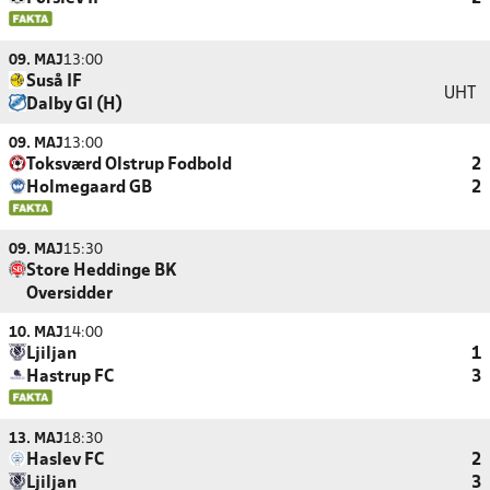
09. MAJ
13:00
Suså IF
UHT
Dalby GI (H)
09. MAJ
13:00
Toksværd Olstrup Fodbold
2
Holmegaard GB
2
09. MAJ
15:30
Store Heddinge BK
Oversidder
10. MAJ
14:00
Ljiljan
1
Hastrup FC
3
13. MAJ
18:30
Haslev FC
2
Ljiljan
3