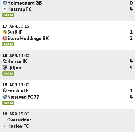
Holmegaard GB
0
Hastrup FC
4
17. APR.
20:15
Suså IF
1
Store Heddinge BK
2
18. APR.
13:00
Karise IK
4
Ljiljan
4
18. APR.
14:00
Førslev IF
1
Næstved FC 77
4
18. APR.
15:00
Oversidder
Haslev FC