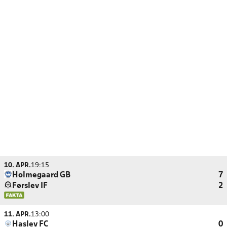
10. APR.
19:15
Holmegaard GB
7
Førslev IF
2
11. APR.
13:00
Haslev FC
0