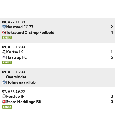
04. APR.
11:30
Næstved FC 77
2
Toksværd Olstrup Fodbold
4
04. APR.
13:00
Karise IK
1
Hastrup FC
5
04. APR.
15:00
Oversidder
Holmegaard GB
07. APR.
19:00
Førslev IF
0
Store Heddinge BK
0