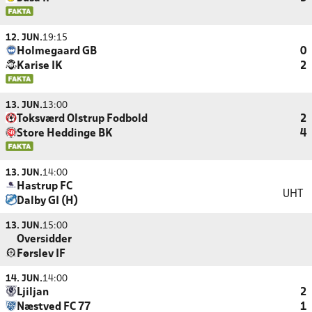
12. JUN.
19:15
Holmegaard GB
0
Karise IK
2
13. JUN.
13:00
Toksværd Olstrup Fodbold
2
Store Heddinge BK
4
13. JUN.
14:00
Hastrup FC
UHT
Dalby GI (H)
13. JUN.
15:00
Oversidder
Førslev IF
14. JUN.
14:00
Ljiljan
2
Næstved FC 77
1