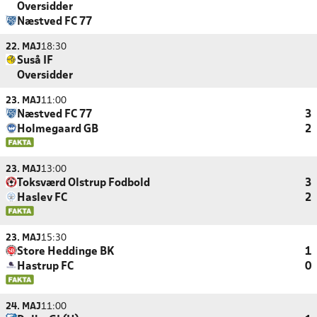
Oversidder
Næstved FC 77
22. MAJ
18:30
Suså IF
Oversidder
23. MAJ
11:00
Næstved FC 77
3
Holmegaard GB
2
23. MAJ
13:00
Toksværd Olstrup Fodbold
3
Haslev FC
2
23. MAJ
15:30
Store Heddinge BK
1
Hastrup FC
0
24. MAJ
11:00