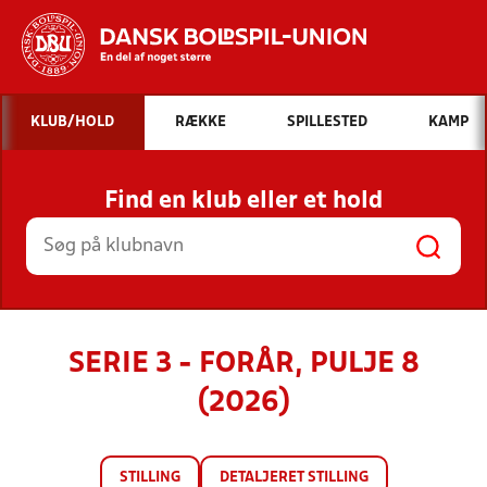
Hvad vil du søge efter?
KLUB/HOLD
RÆKKE
SPILLESTED
KAMP
INDHOLD OG NYHEDER
Find en klub eller et hold
STILLINGER, RESULTATER, KLUBBER OG
HOLD
SERIE 3 - FORÅR, PULJE 8
(2026)
STILLING
DETALJERET STILLING