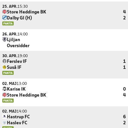
25. APR.
15:30
Store Heddinge BK
4
Dalby GI (H)
2
26. APR.
14:00
Ljiljan
Oversidder
30. APR.
19:00
Førslev IF
1
Suså IF
1
02. MAJ
13:00
Karise IK
0
Store Heddinge BK
4
02. MAJ
14:00
Hastrup FC
6
Haslev FC
2