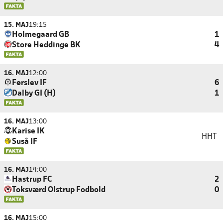
15. MAJ
19:15
Holmegaard GB
1
Store Heddinge BK
4
16. MAJ
12:00
Førslev IF
6
Dalby GI (H)
1
16. MAJ
13:00
Karise IK
HHT
Suså IF
16. MAJ
14:00
Hastrup FC
2
Toksværd Olstrup Fodbold
0
16. MAJ
15:00