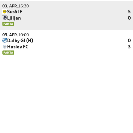
03. APR.
16:30
Suså IF
5
Ljiljan
0
04. APR.
10:00
Dalby GI (H)
0
Haslev FC
3