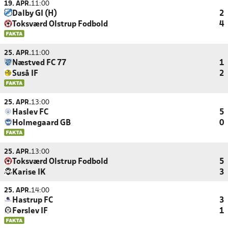
19. APR.
11:00
Dalby GI (H)
2
Toksværd Olstrup Fodbold
4
25. APR.
11:00
Næstved FC 77
1
Suså IF
2
25. APR.
13:00
Haslev FC
5
Holmegaard GB
0
25. APR.
13:00
Toksværd Olstrup Fodbold
5
Karise IK
3
25. APR.
14:00
Hastrup FC
3
Førslev IF
1