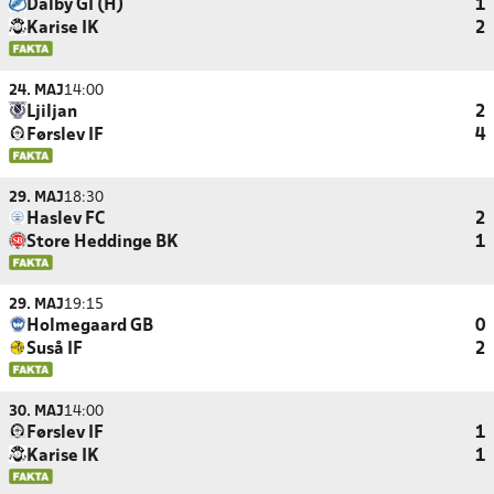
Dalby GI (H)
1
Karise IK
2
24. MAJ
14:00
Ljiljan
2
Førslev IF
4
29. MAJ
18:30
Haslev FC
2
Store Heddinge BK
1
29. MAJ
19:15
Holmegaard GB
0
Suså IF
2
30. MAJ
14:00
Førslev IF
1
Karise IK
1