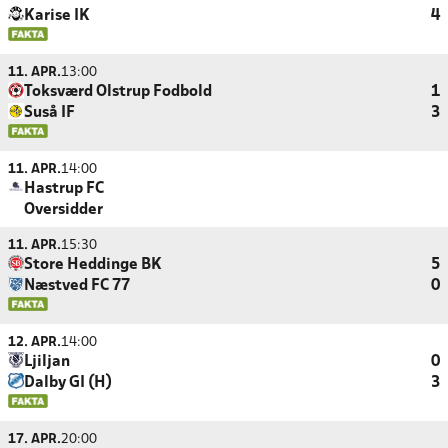
Karise IK
4
11. APR.
13:00
Toksværd Olstrup Fodbold
1
Suså IF
3
11. APR.
14:00
Hastrup FC
Oversidder
11. APR.
15:30
Store Heddinge BK
5
Næstved FC 77
0
12. APR.
14:00
Ljiljan
0
Dalby GI (H)
3
17. APR.
20:00