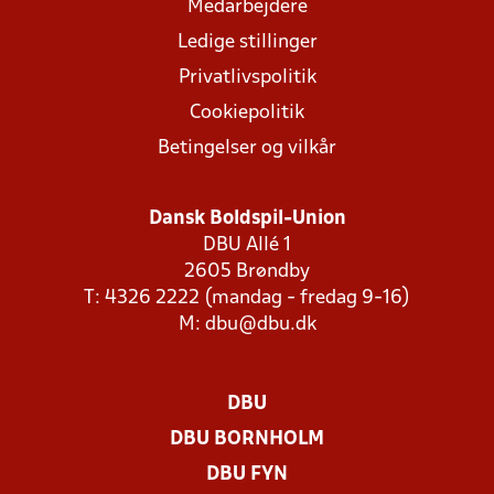
Medarbejdere
Ledige stillinger
Privatlivspolitik
Cookiepolitik
Betingelser og vilkår
Dansk Boldspil-Union
DBU Allé 1
2605 Brøndby
T: 4326 2222 (mandag - fredag 9-16)
M:
dbu@dbu.dk
DBU
DBU BORNHOLM
DBU FYN