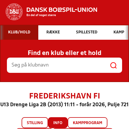
Hvad vil du søge efter?
KLUB/HOLD
RÆKKE
SPILLESTED
KAMP
INDHOLD OG NYHEDER
Find en klub eller et hold
STILLINGER, RESULTATER, KLUBBER OG
HOLD
FREDERIKSHAVN FI
U13 Drenge Liga 2B (2013) 11:11 - forår 2026, Pulje 721
STILLING
INFO
KAMPPROGRAM