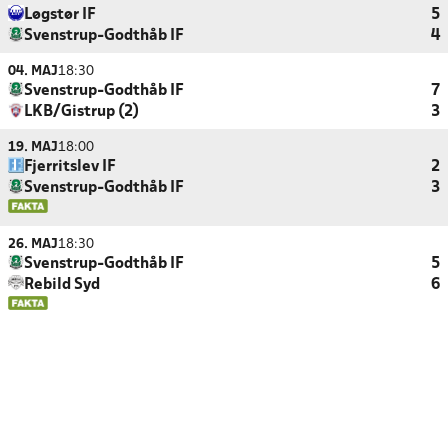
Løgstør IF
5
Svenstrup-Godthåb IF
4
04. MAJ
18:30
Svenstrup-Godthåb IF
7
LKB/Gistrup (2)
3
19. MAJ
18:00
Fjerritslev IF
2
Svenstrup-Godthåb IF
3
26. MAJ
18:30
Svenstrup-Godthåb IF
5
Rebild Syd
6