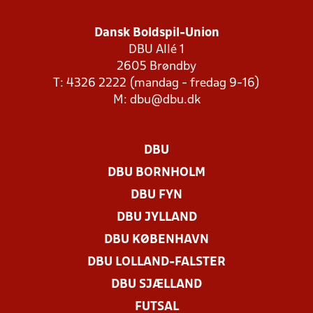
Dansk Boldspil-Union
DBU Allé 1
2605 Brøndby
T: 4326 2222 (mandag - fredag 9-16)
M:
dbu@dbu.dk
DBU
DBU BORNHOLM
DBU FYN
DBU JYLLAND
DBU KØBENHAVN
DBU LOLLAND-FALSTER
DBU SJÆLLAND
FUTSAL