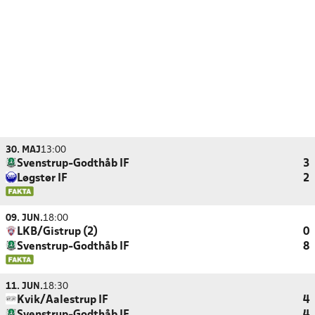
30. MAJ
13:00
Svenstrup-Godthåb IF
3
Løgstør IF
2
09. JUN.
18:00
LKB/Gistrup (2)
0
Svenstrup-Godthåb IF
8
11. JUN.
18:30
Kvik/Aalestrup IF
4