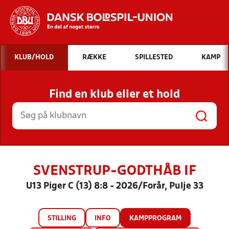
Hvad vil du søge efter?
KLUB/HOLD
RÆKKE
SPILLESTED
KAMP
INDHOLD OG NYHEDER
Find en klub eller et hold
STILLINGER, RESULTATER, KLUBBER OG
HOLD
SVENSTRUP-GODTHÅB IF
U13 Piger C (13) 8:8 - 2026/Forår, Pulje 33
STILLING
INFO
KAMPPROGRAM