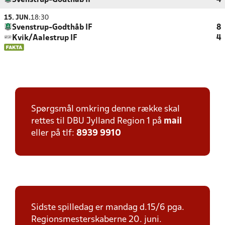
Svenstrup-Godthåb IF
4
15. JUN.
18:30
Svenstrup-Godthåb IF
8
Kvik/Aalestrup IF
4
Spørgsmål omkring denne række skal
rettes til DBU Jylland Region 1 på
mail
eller på tlf:
8939 9910
Sidste spilledag er mandag d.15/6 pga.
Regionsmesterskaberne 20. juni.