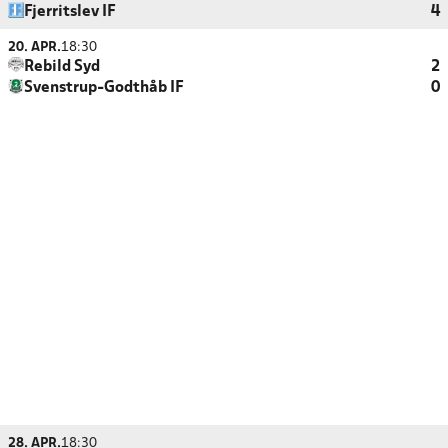
Fjerritslev IF
4
20. APR.
18:30
Rebild Syd
2
Svenstrup-Godthåb IF
0
28. APR.
18:30