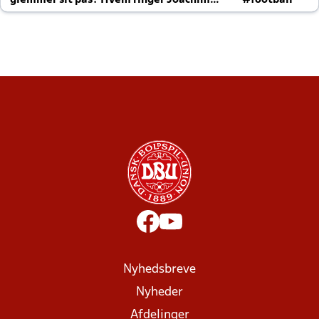
glemmer sit pas? Hvem ringer Joachim
#football
altid til efter kampe?
Nyhedsbreve
Nyheder
Afdelinger