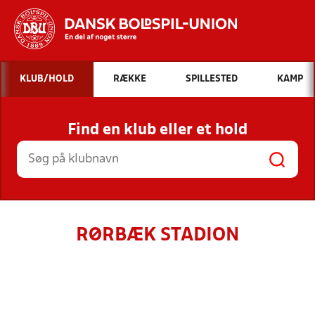
Hvad vil du søge efter?
KLUB/HOLD
RÆKKE
SPILLESTED
KAMP
INDHOLD OG NYHEDER
Find en klub eller et hold
STILLINGER, RESULTATER, KLUBBER OG
HOLD
RØRBÆK STADION