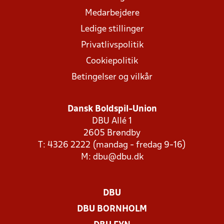
Medarbejdere
Ledige stillinger
Privatlivspolitik
Cookiepolitik
Betingelser og vilkår
Dansk Boldspil-Union
DBU Allé 1
2605 Brøndby
T: 4326 2222 (mandag - fredag 9-16)
M:
dbu@dbu.dk
DBU
DBU BORNHOLM