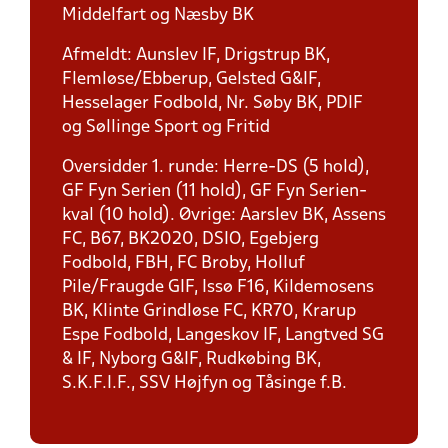
Middelfart og Næsby BK
Afmeldt: Aunslev IF, Drigstrup BK,
Flemløse/Ebberup, Gelsted G&IF,
Hesselager Fodbold, Nr. Søby BK, PDIF
og Søllinge Sport og Fritid
Oversidder 1. runde: Herre-DS (5 hold),
GF Fyn Serien (11 hold), GF Fyn Serien-
kval (10 hold). Øvrige: Aarslev BK, Assens
FC, B67, BK2020, DSIO, Egebjerg
Fodbold, FBH, FC Broby, Holluf
Pile/Fraugde GIF, Issø F16, Kildemosens
BK, Klinte Grindløse FC, KR70, Krarup
Espe Fodbold, Langeskov IF, Langtved SG
& IF, Nyborg G&IF, Rudkøbing BK,
S.K.F.I.F., SSV Højfyn og Tåsinge f.B.