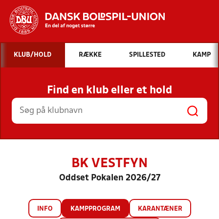
Hvad vil du søge efter?
KLUB/HOLD
RÆKKE
SPILLESTED
KAMP
INDHOLD OG NYHEDER
Find en klub eller et hold
STILLINGER, RESULTATER, KLUBBER OG
HOLD
BK VESTFYN
Oddset Pokalen 2026/27
INFO
KAMPPROGRAM
KARANTÆNER