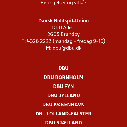
Betingelser og vilkår
Dansk Boldspil-Union
DBU Allé 1
2605 Brøndby
T: 4326 2222 (mandag - fredag 9-16)
M:
dbu@dbu.dk
DBU
DBU BORNHOLM
DBU FYN
DBU JYLLAND
DBU KØBENHAVN
DBU LOLLAND-FALSTER
DBU SJÆLLAND