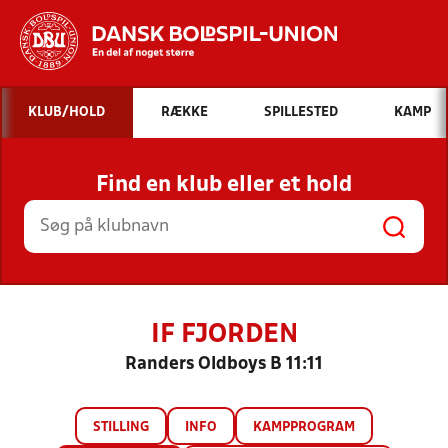
Hvad vil du søge efter?
KLUB/HOLD
RÆKKE
SPILLESTED
KAMP
INDHOLD OG NYHEDER
Find en klub eller et hold
STILLINGER, RESULTATER, KLUBBER OG
HOLD
IF FJORDEN
Randers Oldboys B 11:11
STILLING
INFO
KAMPPROGRAM