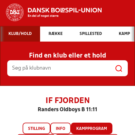
Hvad vil du søge efter?
KLUB/HOLD
RÆKKE
SPILLESTED
KAMP
INDHOLD OG NYHEDER
Find en klub eller et hold
STILLINGER, RESULTATER, KLUBBER OG
HOLD
IF FJORDEN
Randers Oldboys B 11:11
STILLING
INFO
KAMPPROGRAM