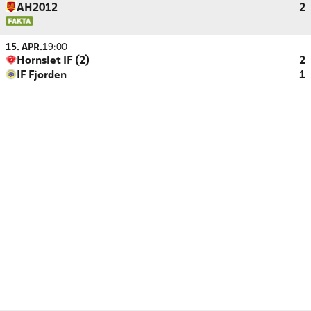
AH2012
2
15. APR.
19:00
Hornslet IF (2)
2
IF Fjorden
1