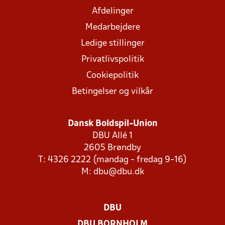
Afdelinger
Medarbejdere
Ledige stillinger
Privatlivspolitik
Cookiepolitik
Betingelser og vilkår
Dansk Boldspil-Union
DBU Allé 1
2605 Brøndby
T: 4326 2222 (mandag - fredag 9-16)
M:
dbu@dbu.dk
DBU
DBU BORNHOLM