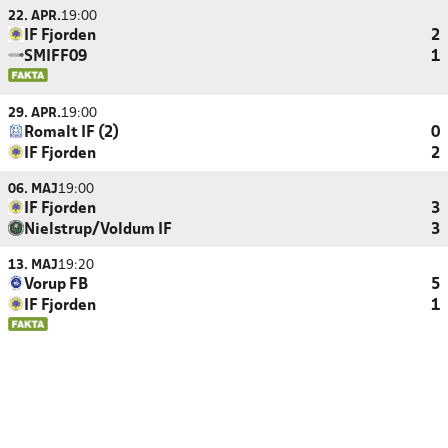
22. APR.
19:00
IF Fjorden
2
SMIFF09
1
29. APR.
19:00
Romalt IF (2)
0
IF Fjorden
2
06. MAJ
19:00
IF Fjorden
3
Nielstrup/Voldum IF
3
13. MAJ
19:20
Vorup FB
5
IF Fjorden
1