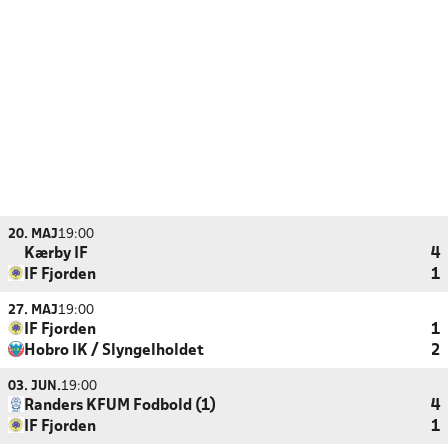
20. MAJ
19:00
Kærby IF
4
IF Fjorden
1
27. MAJ
19:00
IF Fjorden
1
Hobro IK / Slyngelholdet
2
03. JUN.
19:00
Randers KFUM Fodbold (1)
4
IF Fjorden
1