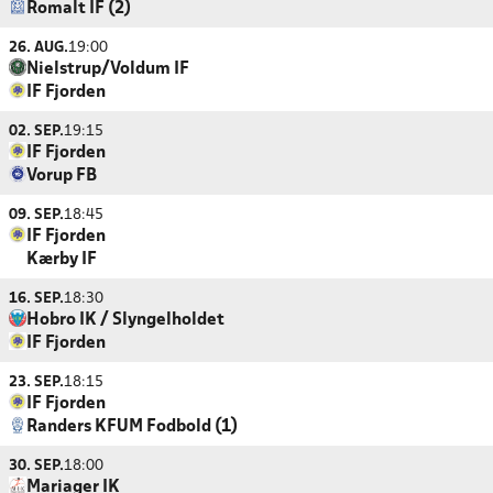
Romalt IF (2)
26. AUG.
19:00
Nielstrup/Voldum IF
IF Fjorden
02. SEP.
19:15
IF Fjorden
Vorup FB
09. SEP.
18:45
IF Fjorden
Kærby IF
16. SEP.
18:30
Hobro IK / Slyngelholdet
IF Fjorden
23. SEP.
18:15
IF Fjorden
Randers KFUM Fodbold (1)
30. SEP.
18:00
Mariager IK