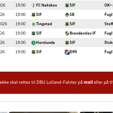
026
19:00
FC Nakskov
SIF
OK+ 
026
19:00
SIF
SB
Fugl
2026
19:00
Tingsted
SIF
Stof
026
19:00
SIF
Branderslev IF
Fugl
026
19:00
Horslunde
SIF
Dick
026
19:00
SIF
DMI
Fugl
ke skal rettes til DBU Lolland-Falster på
mail
eller på tl