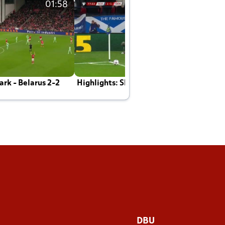
01:58
01:58
rk - Belarus 2-2
Highlights: Skotland - Danmark 4-2
J
E
DBU