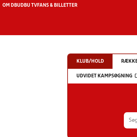
OM DBU
DBU TV
FANS & BILLETTER
KLUB/HOLD
RÆKK
UDVIDET KAMPSØGNING