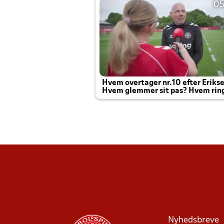
05
Hvem overtager nr.10 efter Eriks
Hvem glemmer sit pas? Hvem rin
Joachim altid til efter kampe?
Nyhedsbreve