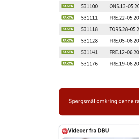
531100
ONS.
13-05 2
531111
FRE.
22-05 2
531118
TORS.
28-05 
531128
FRE.
05-06 2
531141
FRE.
12-06 2
531176
FRE.
19-06 2
Spørgsmål omkring denne ræk
Videoer fra DBU