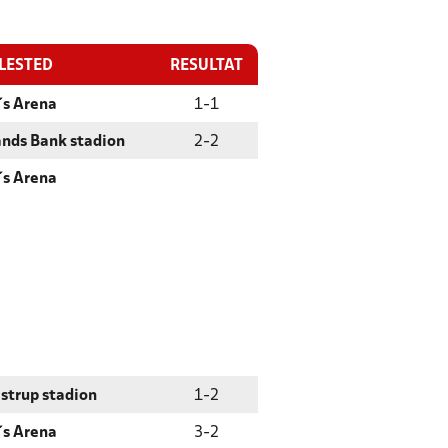
LLESTED
RESULTAT
´s Arena
1
-
1
ands Bank stadion
2
-
2
´s Arena
lstrup stadion
1
-
2
´s Arena
3
-
2