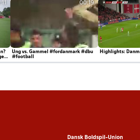
:11
00:19
en?
Ung vs. Gammel #fordanmark #dbu
Highlights: Danma
ger
#football
Dansk Boldspil-Union