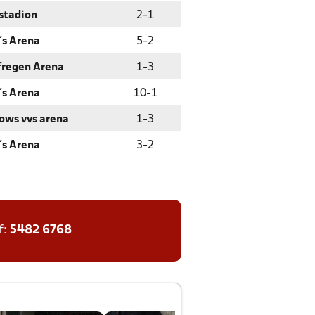
stadion
2
-
1
´s Arena
5
-
2
fregen Arena
1
-
3
´s Arena
10
-
1
ows vvs arena
1
-
3
´s Arena
3
-
2
f:
5482 6768