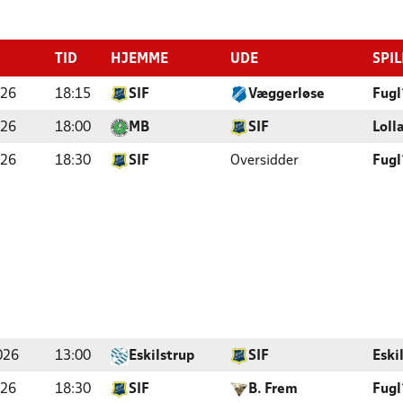
TID
HJEMME
UDE
SPI
026
18:15
SIF
Væggerløse
Fugl
026
18:00
MB
SIF
Loll
026
18:30
SIF
Oversidder
Fugl
026
13:00
Eskilstrup
SIF
Eski
026
18:30
SIF
B. Frem
Fugl