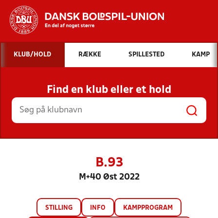
Hvad vil du søge efter?
KLUB/HOLD
RÆKKE
SPILLESTED
KAMP
INDHOLD OG NYHEDER
Find en klub eller et hold
STILLINGER, RESULTATER, KLUBBER OG
HOLD
B.93
M+40 Øst 2022
STILLING
INFO
KAMPPROGRAM