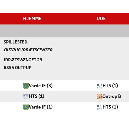
HJEMME
UDE
SPILLESTED:
OUTRUP IDRÆTSCENTER
IDRÆTSVÆNGET 29
6855 OUTRUP
Varde IF (3)
HTS (1)
HTS (1)
Outrup B
Varde IF (1)
HTS (1)