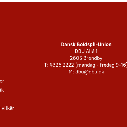
Dansk Boldspil-Union
DBU Allé 1
2605 Brøndby
T: 4326 2222 (mandag - fredag 9-16
M:
dbu@dbu.dk
ger
ik
 vilkår