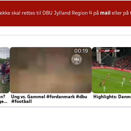
ke skal rettes til DBU Jylland Region 4 på
mail
eller på 
:11
00:19
en?
Ung vs. Gammel #fordanmark #dbu
Highlights: Danma
ger
#football