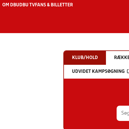
OM DBU
DBU TV
FANS & BILLETTER
KLUB/HOLD
RÆKK
UDVIDET KAMPSØGNING