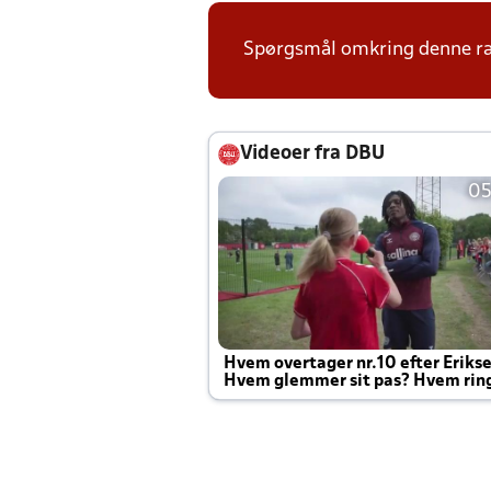
Spørgsmål omkring denne ræk
Videoer fra DBU
05
Hvem overtager nr.10 efter Eriks
Hvem glemmer sit pas? Hvem rin
Joachim altid til efter kampe?