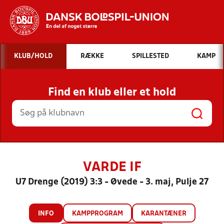
Hvad vil du søge efter?
KLUB/HOLD
RÆKKE
SPILLESTED
KAMP
INDHOLD OG NYHEDER
Find en klub eller et hold
STILLINGER, RESULTATER, KLUBBER OG
HOLD
VARDE IF
U7 Drenge (2019) 3:3 - Øvede - 3. maj, Pulje 27
INFO
KAMPPROGRAM
KARANTÆNER