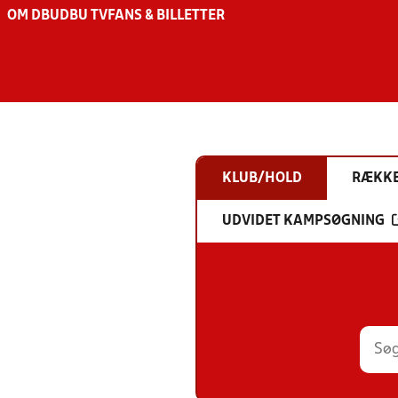
OM DBU
DBU TV
FANS & BILLETTER
KLUB/HOLD
RÆKK
UDVIDET KAMPSØGNING