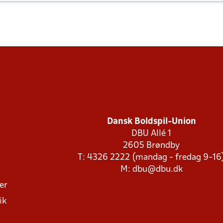
Dansk Boldspil-Union
DBU Allé 1
2605 Brøndby
T: 4326 2222 (mandag - fredag 9-16
M:
dbu@dbu.dk
ger
ik