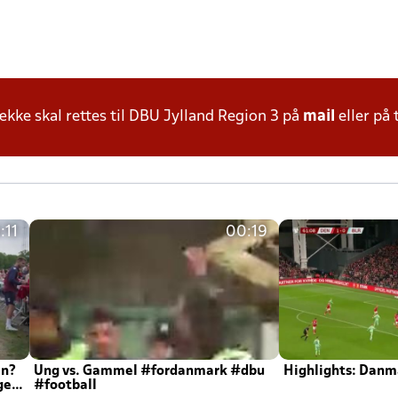
ke skal rettes til DBU Jylland Region 3 på
mail
eller på 
:11
00:19
en?
Ung vs. Gammel #fordanmark #dbu
Highlights: Danma
ger
#football