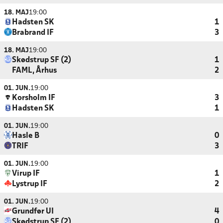
18. MAJ
19:00
Hadsten SK
1
Brabrand IF
3
18. MAJ
19:00
Skødstrup SF (2)
1
FAML, Århus
2
01. JUN.
19:00
Korsholm IF
3
Hadsten SK
1
01. JUN.
19:00
Hasle B
0
TRIF
3
01. JUN.
19:00
Virup IF
1
Lystrup IF
2
01. JUN.
19:00
Grundfør UI
4
Skødstrup SF (2)
0