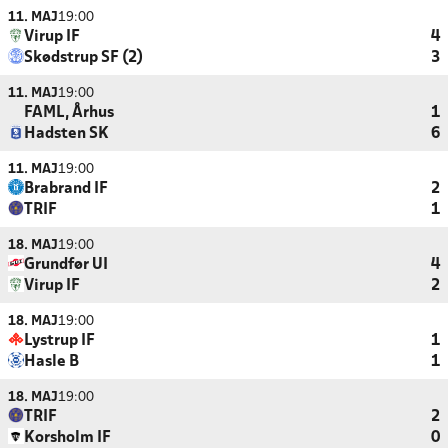
11. MAJ
19:00
Virup IF
4
Skødstrup SF (2)
3
11. MAJ
19:00
FAML, Århus
1
Hadsten SK
6
11. MAJ
19:00
Brabrand IF
2
TRIF
1
18. MAJ
19:00
Grundfør UI
4
Virup IF
2
18. MAJ
19:00
Lystrup IF
1
Hasle B
1
18. MAJ
19:00
TRIF
2
Korsholm IF
0