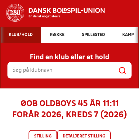
Hvad vil du søge efter?
KLUB/HOLD
RÆKKE
SPILLESTED
KAMP
INDHOLD OG NYHEDER
Find en klub eller et hold
STILLINGER, RESULTATER, KLUBBER OG
HOLD
ØOB OLDBOYS 45 ÅR 11:11
FORÅR 2026, KREDS 7 (2026)
STILLING
DETALJERET STILLING