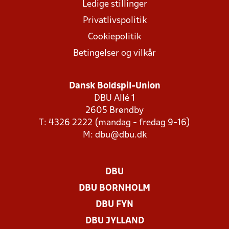
Ledige stillinger
Privatlivspolitik
Cookiepolitik
Betingelser og vilkår
Dansk Boldspil-Union
DBU Allé 1
2605 Brøndby
T: 4326 2222 (mandag - fredag 9-16)
M:
dbu@dbu.dk
DBU
DBU BORNHOLM
DBU FYN
DBU JYLLAND