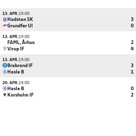
13. APR.
19:00
Hadsten SK
3
Grundfør UI
0
13. APR.
19:00
FAML, Århus
2
Virup IF
4
13. APR.
19:00
Brabrand IF
3
Hasle B
1
20. APR.
19:00
Hasle B
0
Korsholm IF
2