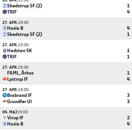
20. APR.
19:00
Skødstrup SF (2)
1
TRIF
4
27. APR.
19:00
Hasle B
4
Skødstrup SF (2)
1
27. APR.
19:00
Hadsten SK
1
TRIF
1
27. APR.
19:00
FAML, Århus
1
Lystrup IF
4
27. APR.
19:00
Brabrand IF
3
Grundfør UI
3
04. MAJ
19:00
Virup IF
2
Hasle B
4