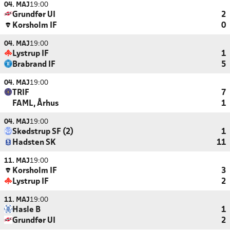
04. MAJ
19:00
Grundfør UI
2
Korsholm IF
0
04. MAJ
19:00
Lystrup IF
1
Brabrand IF
5
04. MAJ
19:00
TRIF
7
FAML, Århus
1
04. MAJ
19:00
Skødstrup SF (2)
1
Hadsten SK
11
11. MAJ
19:00
Korsholm IF
3
Lystrup IF
2
11. MAJ
19:00
Hasle B
1
Grundfør UI
2