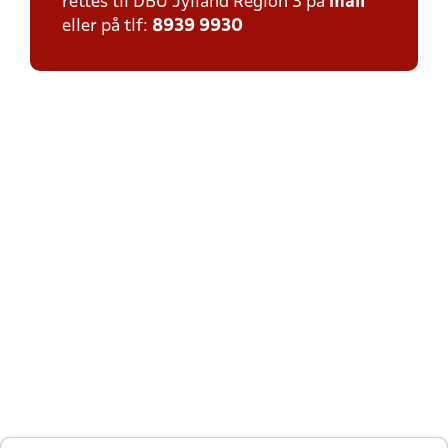
rettes til DBU Jylland Region 3 på
mail
eller på tlf:
8939 9930