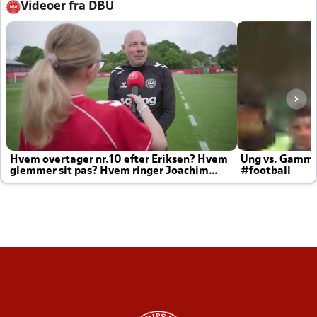
Videoer fra DBU
Hvem overtager nr.10 efter Eriksen? Hvem
Ung vs. Gamm
glemmer sit pas? Hvem ringer Joachim
#football
altid til efter kampe?