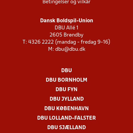
Betingelser og vilkår
Dansk Boldspil-Union
DBU Allé 1
2605 Brøndby
T: 4326 2222 (mandag - fredag 9-16)
M:
dbu@dbu.dk
DBU
DBU BORNHOLM
DBU FYN
DBU JYLLAND
DBU KØBENHAVN
DBU LOLLAND-FALSTER
DBU SJÆLLAND