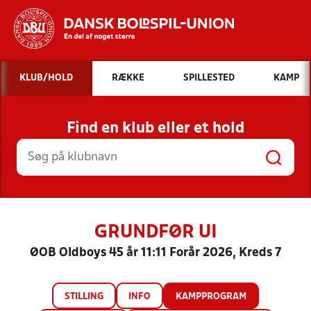
Hvad vil du søge efter?
KLUB/HOLD
RÆKKE
SPILLESTED
KAMP
INDHOLD OG NYHEDER
Find en klub eller et hold
STILLINGER, RESULTATER, KLUBBER OG
HOLD
GRUNDFØR UI
ØOB Oldboys 45 år 11:11 Forår 2026, Kreds 7
STILLING
INFO
KAMPPROGRAM