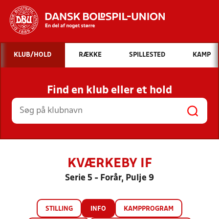
Hvad vil du søge efter?
KLUB/HOLD
RÆKKE
SPILLESTED
KAMP
INDHOLD OG NYHEDER
Find en klub eller et hold
STILLINGER, RESULTATER, KLUBBER OG
HOLD
KVÆRKEBY IF
Serie 5 - Forår, Pulje 9
STILLING
INFO
KAMPPROGRAM