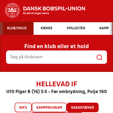
Hvad vil du søge efter?
KLUB/HOLD
RÆKKE
SPILLESTED
KAMP
INDHOLD OG NYHEDER
Find en klub eller et hold
STILLINGER, RESULTATER, KLUBBER OG
HOLD
HELLEVAD IF
U10 Piger B (16) 5:5 - Før ombrydning, Pulje 160
INFO
KAMPPROGRAM
KARANTÆNER