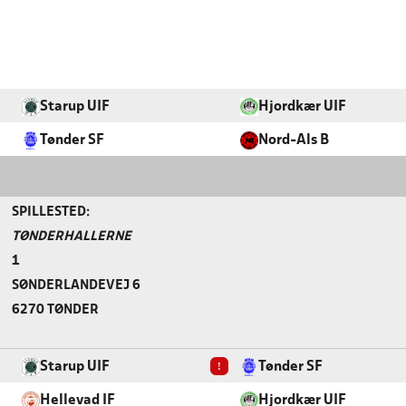
Starup UIF
Hjordkær UIF
Tønder SF
Nord-Als B
SPILLESTED:
TØNDERHALLERNE
1
SØNDERLANDEVEJ 6
6270 TØNDER
!
Starup UIF
Tønder SF
Hellevad IF
Hjordkær UIF