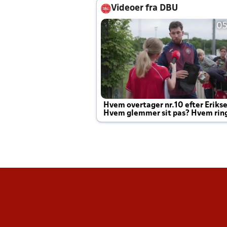
Videoer fra DBU
05
Hvem overtager nr.10 efter Eriks
Hvem glemmer sit pas? Hvem rin
Joachim altid til efter kampe?