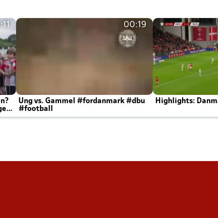
:11
00:19
en?
Ung vs. Gammel #fordanmark #dbu
Highlights: Danma
ger
#football