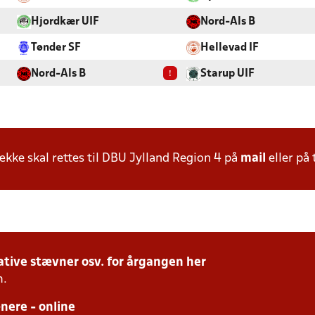
Hjordkær UIF
Nord-Als B
Tønder SF
Hellevad IF
!
Nord-Als B
Starup UIF
ke skal rettes til DBU Jylland Region 4 på
mail
eller på 
tive stævner osv. for årgangen her
m.
ere - online