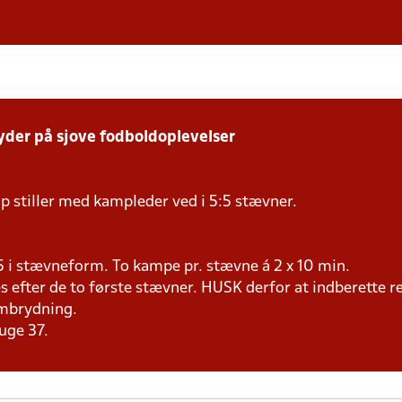
yder på sjove fodboldoplevelser
p stiller med kampleder ved i 5:5 stævner.
25 i stævneform. To kampe pr. stævne á 2 x 10 min.
efter de to første stævner. HUSK derfor at indberette re
ombrydning.
uge 37.