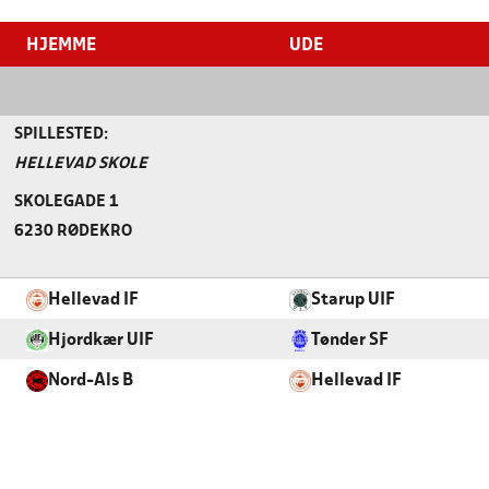
HJEMME
UDE
SPILLESTED:
HELLEVAD SKOLE
SKOLEGADE 1
6230 RØDEKRO
Hellevad IF
Starup UIF
Hjordkær UIF
Tønder SF
Nord-Als B
Hellevad IF