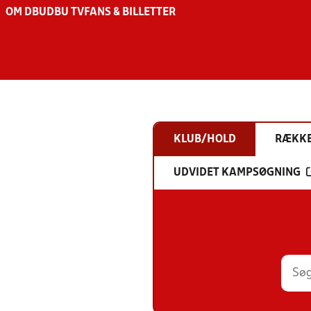
OM DBU
DBU TV
FANS & BILLETTER
KLUB/HOLD
RÆKK
UDVIDET KAMPSØGNING