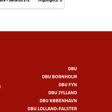
rk - Belarus 2-2
Highlights: Skotland - Danmark 4-2
J
E
DBU
DBU BORNHOLM
DBU FYN
)
DBU JYLLAND
DBU KØBENHAVN
DBU LOLLAND-FALSTER