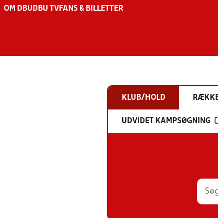
OM DBU
DBU TV
FANS & BILLETTER
KLUB/HOLD
RÆKK
UDVIDET KAMPSØGNING