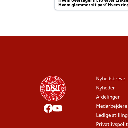
Hvem overtager nr.10 efter Eriks
Hvem glemmer sit pas? Hvem rin
Joachim altid til efter kampe?
Nyhedsbreve
Nyheder
Afdelinger
Medarbejdere
Ledige stillin
Privatlivspolit