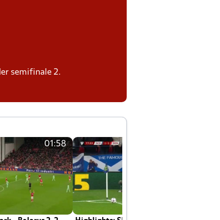
der semifinale 2.
01:58
01:58