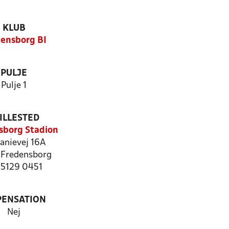
KLUB
ensborg BI
PULJE
Pulje 1
ILLESTED
sborg Stadion
anievej 16A
Fredensborg
: 5129 0451
PENSATION
Nej