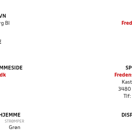
VN
g BI
Fred
E
EMMESIDE
SP
.dk
Freden
Kast
3480 
Tlf
 HJEMME
DIS
STRØMPER
Grøn