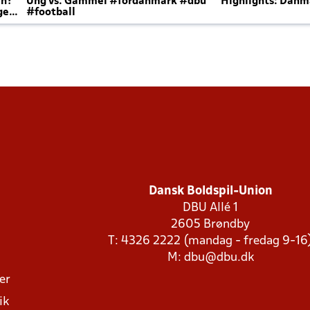
en?
Ung vs. Gammel #fordanmark #dbu
Highlights: Danma
ger
#football
Dansk Boldspil-Union
DBU Allé 1
2605 Brøndby
T: 4326 2222 (mandag - fredag 9-16
M:
dbu@dbu.dk
ger
ik