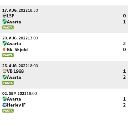
17. AUG. 2022
18:30
LSF
0
Avarta
1
20. AUG. 2022
13:00
Avarta
2
Bk. Skjold
0
26. AUG. 2022
18:00
VB 1968
1
Avarta
2
02. SEP. 2022
18:00
Avarta
1
Herlev IF
2