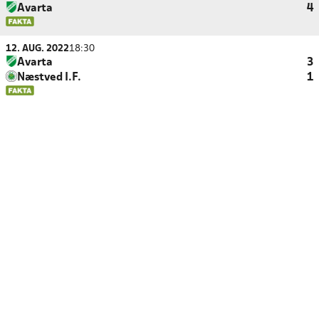
Avarta
4
12. AUG. 2022
18:30
Avarta
3
Næstved I.F.
1