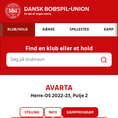
Hvad vil du søge efter?
KLUB/HOLD
RÆKKE
SPILLESTED
KAMP
INDHOLD OG NYHEDER
Find en klub eller et hold
STILLINGER, RESULTATER, KLUBBER OG
HOLD
AVARTA
Herre-DS 2022-23, Pulje 2
STILLING
INFO
KAMPPROGRAM