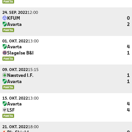
24. SEP. 2022
12:00
KFUM
0
Avarta
2
01. OKT. 2022
13:00
Avarta
4
Slagelse B&I
1
09. OKT. 2022
15:15
Næstved I.F.
1
Avarta
1
15. OKT. 2022
13:00
Avarta
4
LSF
4
21. OKT. 2022
18:00