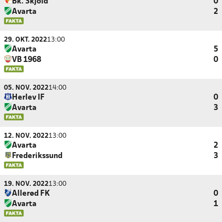
Bk. Skjold
0
Avarta
2
29. OKT. 2022
13:00
Avarta
5
VB 1968
0
05. NOV. 2022
14:00
Herlev IF
0
Avarta
3
12. NOV. 2022
13:00
Avarta
2
Frederikssund
3
19. NOV. 2022
13:00
Allerød FK
0
Avarta
1