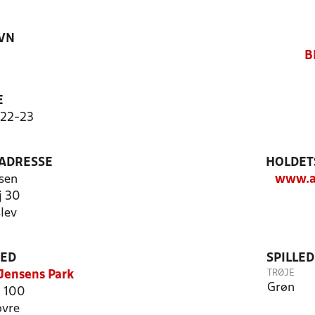
VN
B
E
022-23
ADRESSE
HOLDET
sen
www.av
j 30
lev
TED
SPILLE
TRØJE
Jensens Park
Grøn
j 100
ovre