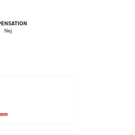
PENSATION
Nej
com