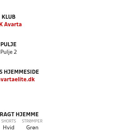
KLUB
K Avarta
PULJE
Pulje 2
S HJEMMESIDE
artaelite.dk
DRAGT HJEMME
SHORTS
STRØMPER
Hvid
Grøn