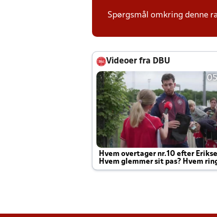
Spørgsmål omkring denne ræk
Videoer fra DBU
05
Hvem overtager nr.10 efter Eriks
Hvem glemmer sit pas? Hvem rin
Joachim altid til efter kampe?