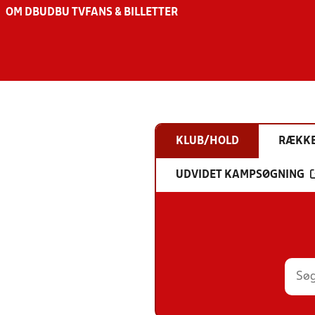
OM DBU
DBU TV
FANS & BILLETTER
KLUB/HOLD
RÆKK
UDVIDET KAMPSØGNING