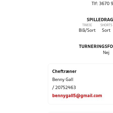
Tlf: 3670 
SPILLEDRAG
TRØJE
SHORTS
Blå/Sort
Sort
TURNERINGSF
Nej
Cheftræner
Benny Gall
/ 20752463
bennygall5@gmail.com