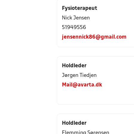
Fysioterapeut
Nick Jensen
51949556
jensennick86@gmail.com
Holdleder
Jørgen Tiedjen
Mail@avarta.dk
Holdleder
Flemming Sørensen