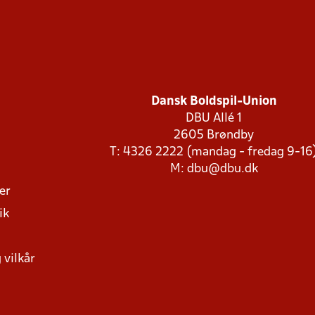
Dansk Boldspil-Union
DBU Allé 1
2605 Brøndby
T: 4326 2222 (mandag - fredag 9-16
M:
dbu@dbu.dk
ger
ik
 vilkår