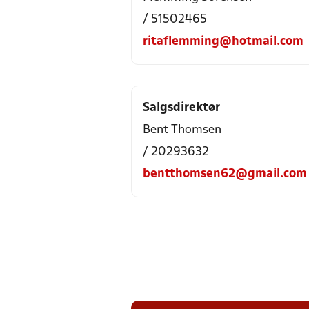
/ 51502465
ritaflemming@hotmail.com
Salgsdirektør
Bent Thomsen
/ 20293632
bentthomsen62@gmail.com