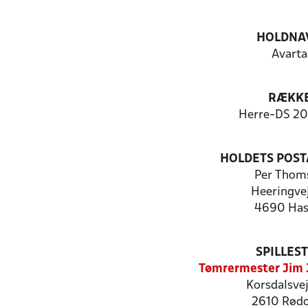
HOLDNA
Avarta
RÆKK
Herre-DS 2
HOLDETS POST
Per Thom
Heeringve
4690 Has
SPILLES
Tømrermester Jim 
Korsdalsve
2610 Rød