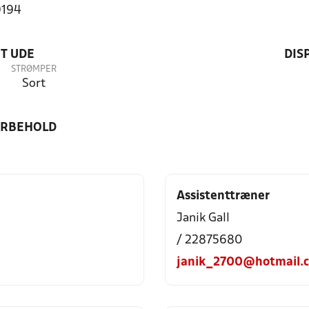
9194
T UDE
DIS
STRØMPER
Sort
ORBEHOLD
Assistenttræner
Janik Gall
/ 22875680
janik_2700@hotmail.