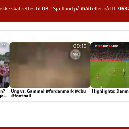
ke skal rettes til DBU Sjælland på
mail
eller på tlf:
463
:11
00:19
en?
Ung vs. Gammel #fordanmark #dbu
Highlights: Danma
ger
#football