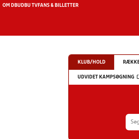
OM DBU
DBU TV
FANS & BILLETTER
KLUB/HOLD
RÆKK
UDVIDET KAMPSØGNING