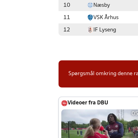
10
Næsby
11
VSK Århus
12
IF Lyseng
Spørgsmål omkring denne ræk
Videoer fra DBU
05