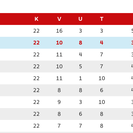
K
V
U
T
22
16
3
3
22
10
8
4
22
11
4
7
22
10
5
7
22
11
1
10
22
8
8
6
22
9
3
10
22
8
6
8
22
7
7
8