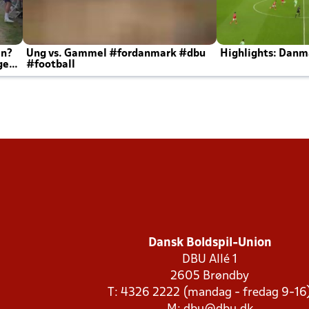
en?
Ung vs. Gammel #fordanmark #dbu
Highlights: Danma
ger
#football
Dansk Boldspil-Union
DBU Allé 1
2605 Brøndby
T: 4326 2222 (mandag - fredag 9-16