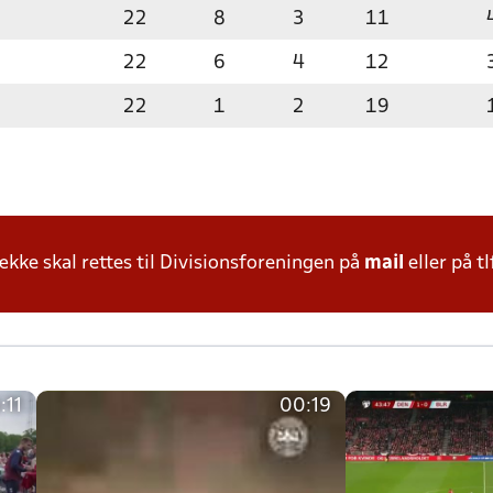
22
8
3
11
22
6
4
12
22
1
2
19
ke skal rettes til Divisionsforeningen på
mail
eller på tl
:11
00:19