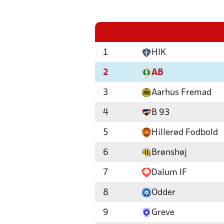
1
HIK
2
AB
3
Aarhus Fremad
4
B 93
5
Hillerød Fodbold
6
Brønshøj
7
Dalum IF
8
Odder
9
Greve