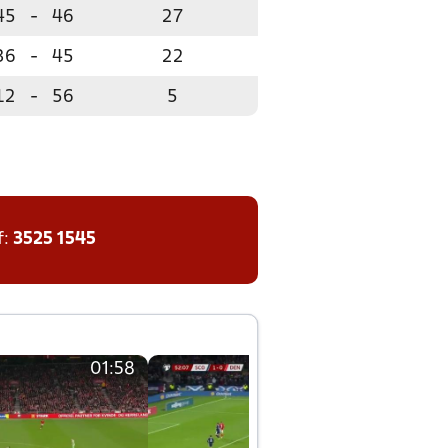
45
-
46
27
36
-
45
22
12
-
56
5
f:
3525 1545
01:58
01:58