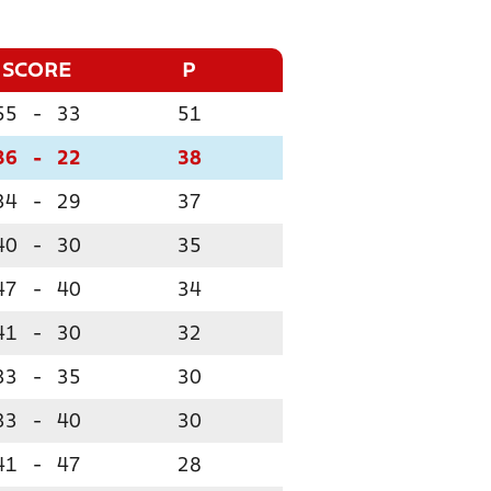
SCORE
P
55
-
33
51
36
-
22
38
34
-
29
37
40
-
30
35
47
-
40
34
41
-
30
32
33
-
35
30
33
-
40
30
41
-
47
28