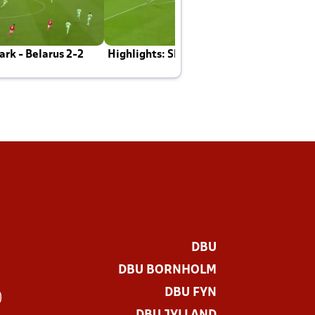
rk - Belarus 2-2
Highlights: Skotland - Danmark 4-2
J
E
DBU
DBU BORNHOLM
DBU FYN
)