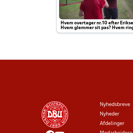
Hvem overtager nr.10 efter Eriks
Hvem glemmer sit pas? Hvem rin
Joachim altid til efter kampe?
Nyhedsbreve
Nyheder
Afdelinger