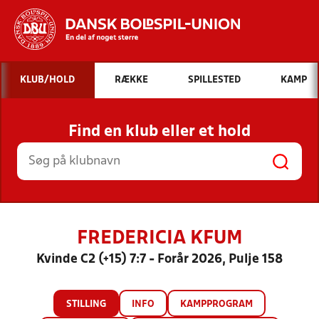
Hvad vil du søge efter?
KLUB/HOLD
RÆKKE
SPILLESTED
KAMP
INDHOLD OG NYHEDER
Find en klub eller et hold
STILLINGER, RESULTATER, KLUBBER OG
HOLD
FREDERICIA KFUM
Kvinde C2 (+15) 7:7 - Forår 2026, Pulje 158
STILLING
INFO
KAMPPROGRAM