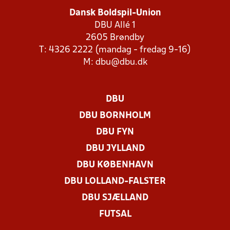
Dansk Boldspil-Union
DBU Allé 1
2605 Brøndby
T: 4326 2222 (mandag - fredag 9-16)
M:
dbu@dbu.dk
DBU
DBU BORNHOLM
DBU FYN
DBU JYLLAND
DBU KØBENHAVN
DBU LOLLAND-FALSTER
DBU SJÆLLAND
FUTSAL