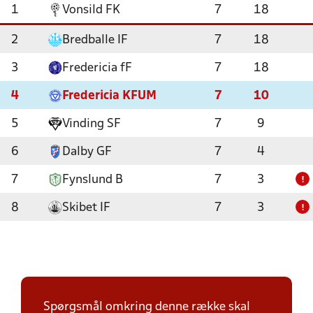
1
Vonsild FK
7
18
2
Bredballe IF
7
18
3
Fredericia fF
7
18
4
Fredericia KFUM
7
10
5
Vinding SF
7
9
6
Dalby GF
7
4
7
Fynslund B
7
3
!
8
Skibet IF
7
3
!
Spørgsmål omkring denne række skal