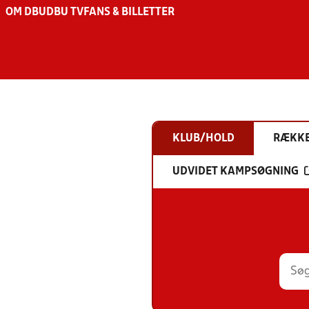
OM DBU
DBU TV
FANS & BILLETTER
KLUB/HOLD
RÆKK
UDVIDET KAMPSØGNING