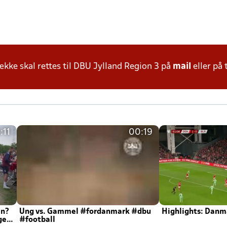
ke skal rettes til DBU Jylland Region 3 på
mail
eller på 
:11
00:19
en?
Ung vs. Gammel #fordanmark #dbu
Highlights: Danma
ger
#football