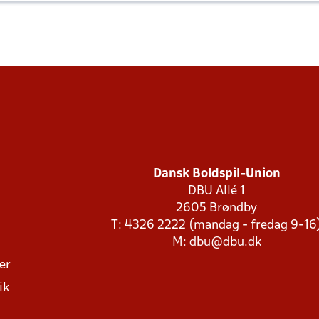
Dansk Boldspil-Union
DBU Allé 1
2605 Brøndby
T: 4326 2222 (mandag - fredag 9-16
M:
dbu@dbu.dk
ger
ik