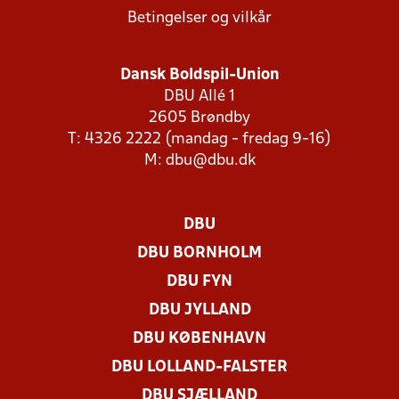
Betingelser og vilkår
Dansk Boldspil-Union
DBU Allé 1
2605 Brøndby
T: 4326 2222 (mandag - fredag 9-16)
M:
dbu@dbu.dk
DBU
DBU BORNHOLM
DBU FYN
DBU JYLLAND
DBU KØBENHAVN
DBU LOLLAND-FALSTER
DBU SJÆLLAND