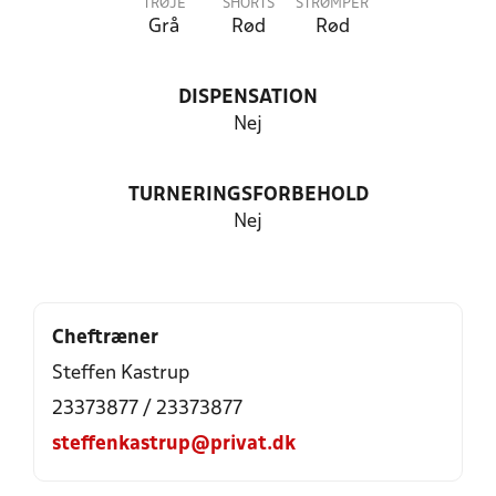
TRØJE
SHORTS
STRØMPER
Grå
Rød
Rød
DISPENSATION
Nej
TURNERINGSFORBEHOLD
Nej
Cheftræner
Steffen Kastrup
23373877 / 23373877
steffenkastrup@privat.dk