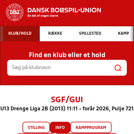
Hvad vil du søge efter?
KLUB/HOLD
RÆKKE
SPILLESTED
KAMP
INDHOLD OG NYHEDER
Find en klub eller et hold
STILLINGER, RESULTATER, KLUBBER OG
HOLD
SGF/GUI
U13 Drenge Liga 2B (2013) 11:11 - forår 2026, Pulje 721
STILLING
INFO
KAMPPROGRAM