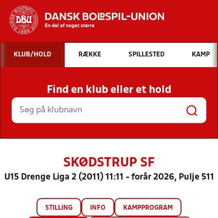
Hvad vil du søge efter?
KLUB/HOLD
RÆKKE
SPILLESTED
KAMP
INDHOLD OG NYHEDER
Find en klub eller et hold
STILLINGER, RESULTATER, KLUBBER OG
HOLD
SKØDSTRUP SF
U15 Drenge Liga 2 (2011) 11:11 - forår 2026, Pulje 511
STILLING
INFO
KAMPPROGRAM