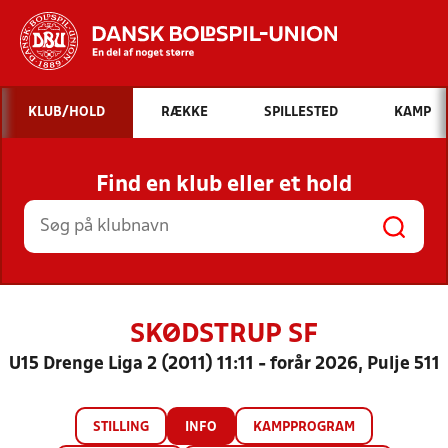
Hvad vil du søge efter?
KLUB/HOLD
RÆKKE
SPILLESTED
KAMP
INDHOLD OG NYHEDER
Find en klub eller et hold
STILLINGER, RESULTATER, KLUBBER OG
HOLD
SKØDSTRUP SF
U15 Drenge Liga 2 (2011) 11:11 - forår 2026, Pulje 511
STILLING
INFO
KAMPPROGRAM