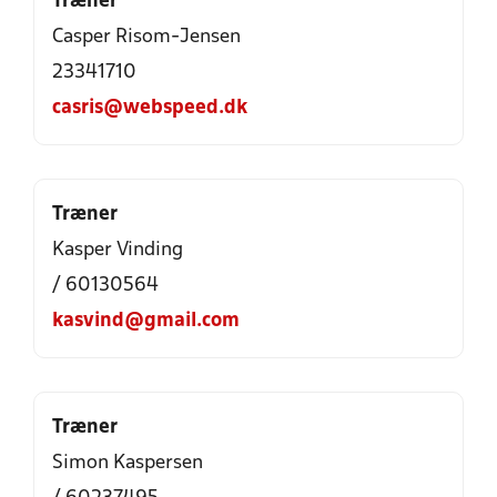
Træner
Casper Risom-Jensen
23341710
casris@webspeed.dk
Træner
Kasper Vinding
/ 60130564
kasvind@gmail.com
Træner
Simon Kaspersen