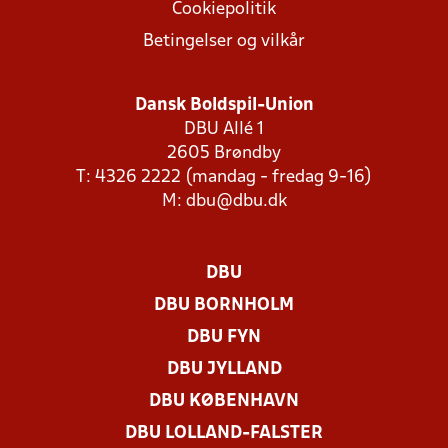
Cookiepolitik
Betingelser og vilkår
Dansk Boldspil-Union
DBU Allé 1
2605 Brøndby
T: 4326 2222 (mandag - fredag 9-16)
M:
dbu@dbu.dk
DBU
DBU BORNHOLM
DBU FYN
DBU JYLLAND
DBU KØBENHAVN
DBU LOLLAND-FALSTER