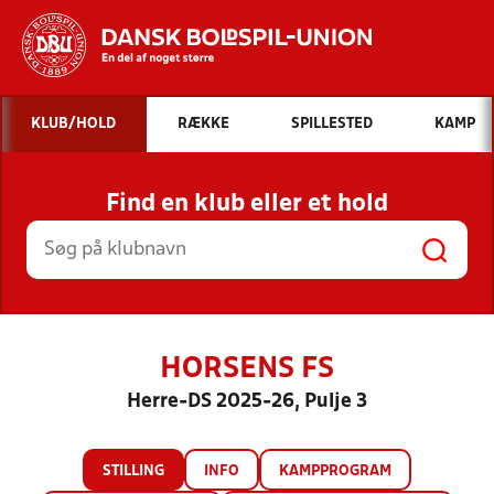
Hvad vil du søge efter?
KLUB/HOLD
RÆKKE
SPILLESTED
KAMP
INDHOLD OG NYHEDER
Find en klub eller et hold
STILLINGER, RESULTATER, KLUBBER OG
HOLD
HORSENS FS
Herre-DS 2025-26, Pulje 3
STILLING
INFO
KAMPPROGRAM