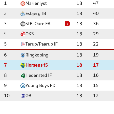
1
Marienlyst
18
47
2
Esbjerg fB
18
40
3
SfB-Oure FA
18
36
i
4
OKS
18
29
5
Tarup/Paarup IF
18
22
6
Ringkøbing
18
19
7
Horsens fS
18
17
8
Hedensted IF
18
16
9
Young Boys FD
18
15
10
ØB
18
12