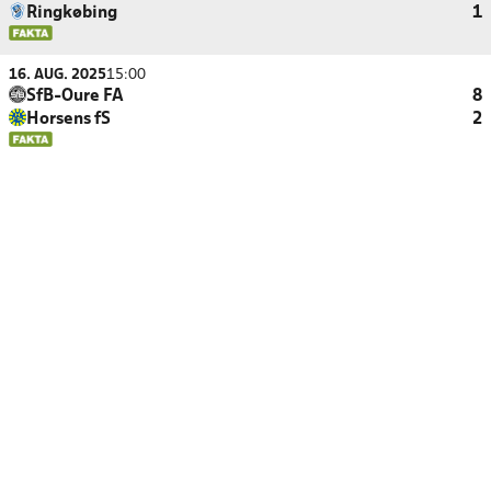
Ringkøbing
1
16. AUG. 2025
15:00
SfB-Oure FA
8
Horsens fS
2