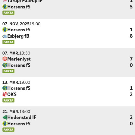
Tarup/Paarup IF
1
Horsens fS
5
07. NOV. 2025
19:00
Horsens fS
1
Esbjerg fB
8
07. MAR.
13:30
Marienlyst
7
Horsens fS
0
13. MAR.
19:00
Horsens fS
1
OKS
2
21. MAR.
13:00
Hedensted IF
2
Horsens fS
0