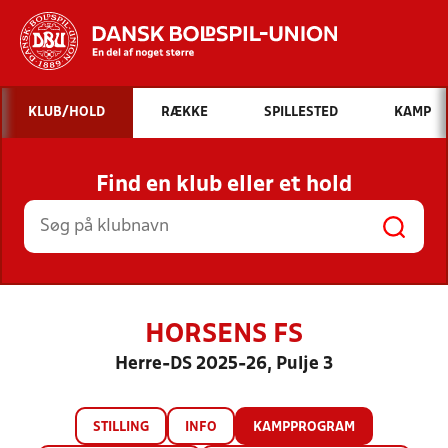
Hvad vil du søge efter?
KLUB/HOLD
RÆKKE
SPILLESTED
KAMP
INDHOLD OG NYHEDER
Find en klub eller et hold
STILLINGER, RESULTATER, KLUBBER OG
HOLD
HORSENS FS
Herre-DS 2025-26, Pulje 3
STILLING
INFO
KAMPPROGRAM