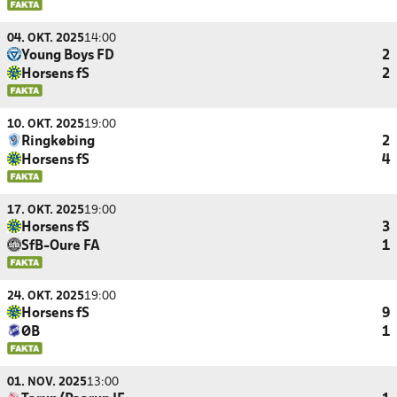
04. OKT. 2025
14:00
Young Boys FD
2
Horsens fS
2
10. OKT. 2025
19:00
Ringkøbing
2
Horsens fS
4
17. OKT. 2025
19:00
Horsens fS
3
SfB-Oure FA
1
24. OKT. 2025
19:00
Horsens fS
9
ØB
1
01. NOV. 2025
13:00