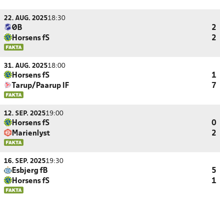
22. AUG. 2025
18:30
ØB
2
Horsens fS
2
31. AUG. 2025
18:00
Horsens fS
1
Tarup/Paarup IF
7
12. SEP. 2025
19:00
Horsens fS
0
Marienlyst
2
16. SEP. 2025
19:30
Esbjerg fB
5
Horsens fS
1