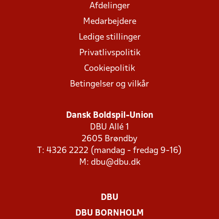
Afdelinger
Medarbejdere
Ledige stillinger
Privatlivspolitik
Cookiepolitik
Betingelser og vilkår
Dansk Boldspil-Union
DBU Allé 1
2605 Brøndby
T: 4326 2222 (mandag - fredag 9-16)
M:
dbu@dbu.dk
DBU
DBU BORNHOLM