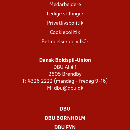
Medarbejdere
Ledige stillinger
Privatlivspolitik
Cookiepolitik
Betingelser og vilkår
Dansk Boldspil-Union
DBU Allé 1
2605 Brøndby
T: 4326 2222 (mandag - fredag 9-16)
M:
dbu@dbu.dk
DBU
DBU BORNHOLM
DBU FYN