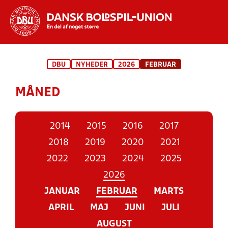
Hvad vil du søge efter?
DBU
NYHEDER
2026
FEBRUAR
INDHOLD OG NYHEDER
MÅNED
STILLINGER, RESULTATER, KLUBBER OG
HOLD
2014
2015
2016
2017
2018
2019
2020
2021
2022
2023
2024
2025
2026
JANUAR
FEBRUAR
MARTS
APRIL
MAJ
JUNI
JULI
AUGUST