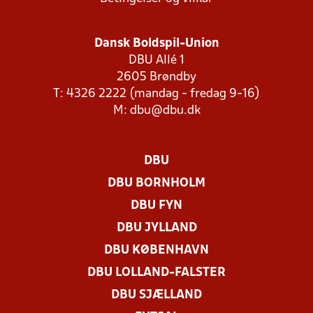
Dansk Boldspil-Union
DBU Allé 1
2605 Brøndby
T: 4326 2222 (mandag - fredag 9-16)
M:
dbu@dbu.dk
DBU
DBU BORNHOLM
DBU FYN
DBU JYLLAND
DBU KØBENHAVN
DBU LOLLAND-FALSTER
DBU SJÆLLAND