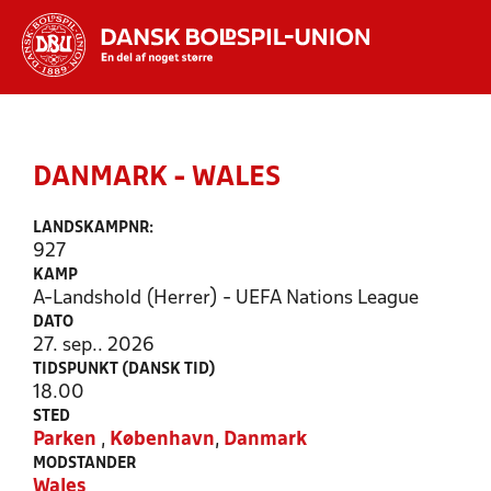
Hvad vil du søge efter?
INDHOLD OG NYHEDER
DANMARK - WALES
STILLINGER, RESULTATER, KLUBBER OG
HOLD
LANDSKAMPNR:
927
KAMP
A-Landshold (Herrer) - UEFA Nations League
DATO
27. sep.. 2026
TIDSPUNKT (DANSK TID)
18.00
STED
Parken
,
København
,
Danmark
MODSTANDER
Wales