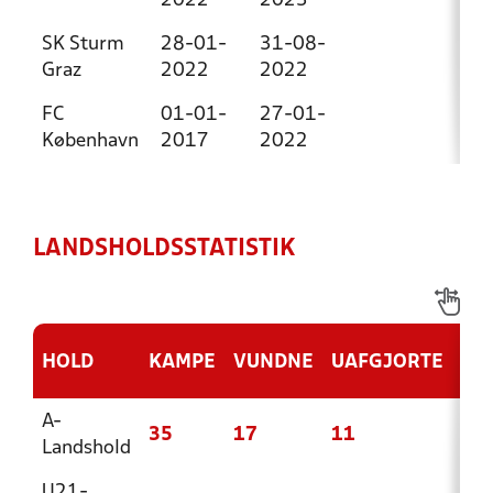
2022
2023
SK Sturm
28-01-
31-08-
Graz
2022
2022
FC
01-01-
27-01-
København
2017
2022
LANDSHOLDSSTATISTIK
HOLD
KAMPE
VUNDNE
UAFGJORTE
TA
A-
35
17
11
7
Landshold
U21-