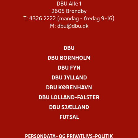
DBU Allé 1
2605 Brøndby
T: 4326 2222 (mandag - fredag 9-16)
M:
dbu@dbu.dk
DBU
DBU BORNHOLM
DBU FYN
DBU JYLLAND
DBU KØBENHAVN
DBU LOLLAND-FALSTER
DBU SJÆLLAND
FUTSAL
PERSONDATA- OG PRIVATLIVS-POLITIK