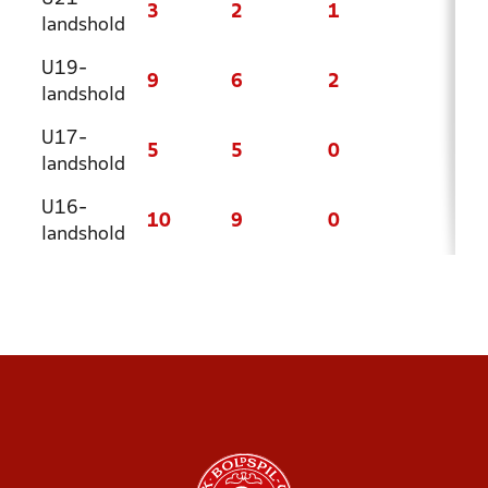
3
2
1
0
landshold
U19-
9
6
2
1
landshold
U17-
5
5
0
0
landshold
U16-
10
9
0
1
landshold