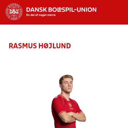
Hvad vil du søge efter?
INDHOLD OG NYHEDER
RASMUS HØJLUND
STILLINGER, RESULTATER, KLUBBER OG
HOLD