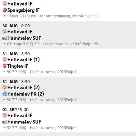
Hellevad IF
Spangsbjerg IF
U11 Piger B (16) 8:8 - før ombrydningen, efterår
Pulje 333
30. AUG.
10:00
Hellevad IF
Hammelev SUF
U10 Drenge B (17) 5:5 - før ombrydning, efterår
Pulje 129
31. AUG.
18:30
Hellevad IF (1)
Tinglev IF
M+40 7:7 (6:6) - Helårsturnering 2026
Pulje 2
31. AUG.
18:30
Hellevad IF (2)
Haderslev FK (2)
M+40 7:7 (6:6) - Helårsturnering 2026
Pulje 2
01. SEP.
19:00
Hellevad IF
Hammelev SUF
M+32 7:7 (6:6) - Helårsturnering 2026
Pulje 1