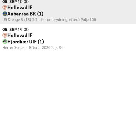
06. SEP.
10:00
Hellevad IF
Aabenraa BK (1)
U9 Drenge B (18) 5:5 - før ombrydning, efterår
Pulje 106
06. SEP.
14:00
Hellevad IF
Hjordkær UIF (1)
Herrer Serie 4 - Efterår 2026
Pulje 94