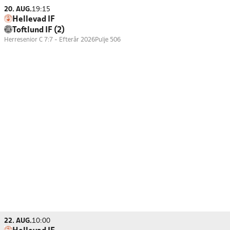
20. AUG.
19:15
Hellevad IF
Toftlund IF (2)
Herresenior C 7:7 - Efterår 2026
Pulje 506
22. AUG.
10:00