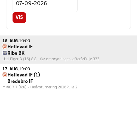
VIS
16. AUG.
10:00
Hellevad IF
Ribe BK
U11 Piger B (16) 8:8 - før ombrydningen, efterår
Pulje 333
17. AUG.
19:00
Hellevad IF (1)
Bredebro IF
M+40 7:7 (6:6) - Helårsturnering 2026
Pulje 2