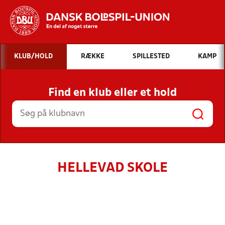
Hvad vil du søge efter?
KLUB/HOLD
RÆKKE
SPILLESTED
KAMP
INDHOLD OG NYHEDER
Find en klub eller et hold
STILLINGER, RESULTATER, KLUBBER OG
HOLD
HELLEVAD SKOLE