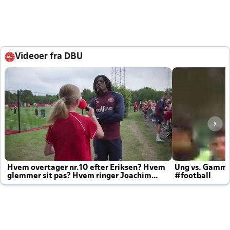
Videoer fra DBU
Hvem overtager nr.10 efter Eriksen? Hvem
Ung vs. Gamm
glemmer sit pas? Hvem ringer Joachim
#football
altid til efter kampe?