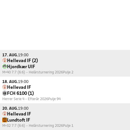
17. AUG.
19:00
Hellevad IF (2)
Hjordkær UIF
M+40 7:7 (6:6) - Helårsturnering 2026
Pulje 2
18. AUG.
19:00
Hellevad IF
FCH 6100 (1)
Herrer Serie 4 - Efterår 2026
Pulje 94
20. AUG.
19:00
Hellevad IF
Lundtoft IF
M+32 7:7 (6:6) - Helårsturnering 2026
Pulje 1