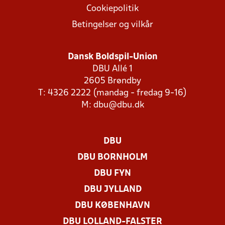
Cookiepolitik
Betingelser og vilkår
Dansk Boldspil-Union
DBU Allé 1
2605 Brøndby
T: 4326 2222 (mandag - fredag 9-16)
M:
dbu@dbu.dk
DBU
DBU BORNHOLM
DBU FYN
DBU JYLLAND
DBU KØBENHAVN
DBU LOLLAND-FALSTER