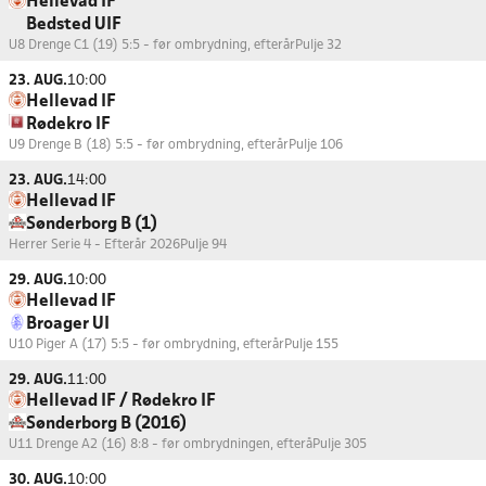
Hellevad IF
Bedsted UIF
U8 Drenge C1 (19) 5:5 - før ombrydning, efterår
Pulje 32
23. AUG.
10:00
Hellevad IF
Rødekro IF
U9 Drenge B (18) 5:5 - før ombrydning, efterår
Pulje 106
23. AUG.
14:00
Hellevad IF
Sønderborg B (1)
Herrer Serie 4 - Efterår 2026
Pulje 94
29. AUG.
10:00
Hellevad IF
Broager UI
U10 Piger A (17) 5:5 - før ombrydning, efterår
Pulje 155
29. AUG.
11:00
Hellevad IF / Rødekro IF
Sønderborg B (2016)
U11 Drenge A2 (16) 8:8 - før ombrydningen, efterå
Pulje 305
30. AUG.
10:00