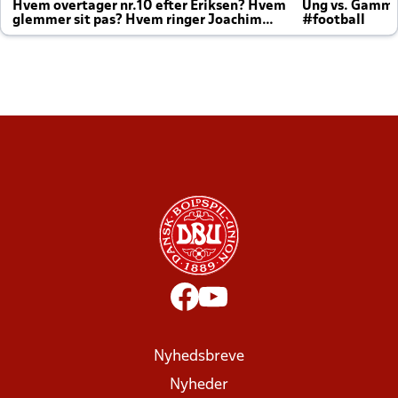
Hvem overtager nr.10 efter Eriksen? Hvem
Ung vs. Gamm
glemmer sit pas? Hvem ringer Joachim
#football
altid til efter kampe?
Nyhedsbreve
Nyheder