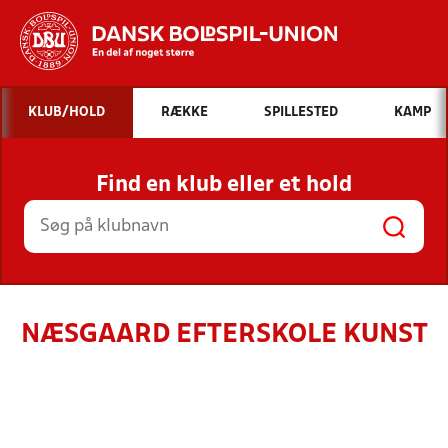
Hvad vil du søge efter?
KLUB/HOLD
RÆKKE
SPILLESTED
KAMP
INDHOLD OG NYHEDER
Find en klub eller et hold
STILLINGER, RESULTATER, KLUBBER OG
HOLD
NÆSGAARD EFTERSKOLE KUNST