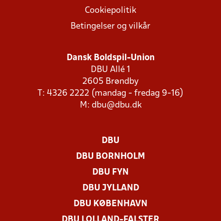
Cookiepolitik
Betingelser og vilkår
Dansk Boldspil-Union
DBU Allé 1
2605 Brøndby
T: 4326 2222 (mandag - fredag 9-16)
M:
dbu@dbu.dk
DBU
DBU BORNHOLM
DBU FYN
DBU JYLLAND
DBU KØBENHAVN
DBU LOLLAND-FALSTER