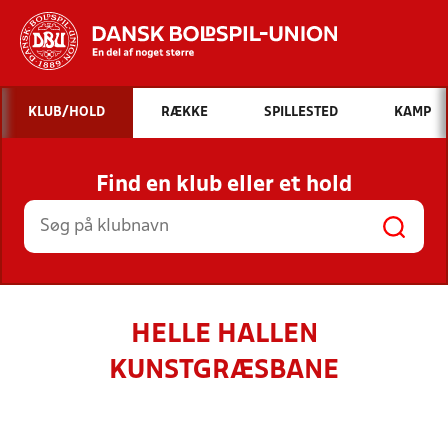
Hvad vil du søge efter?
KLUB/HOLD
RÆKKE
SPILLESTED
KAMP
INDHOLD OG NYHEDER
Find en klub eller et hold
STILLINGER, RESULTATER, KLUBBER OG
HOLD
HELLE HALLEN
KUNSTGRÆSBANE