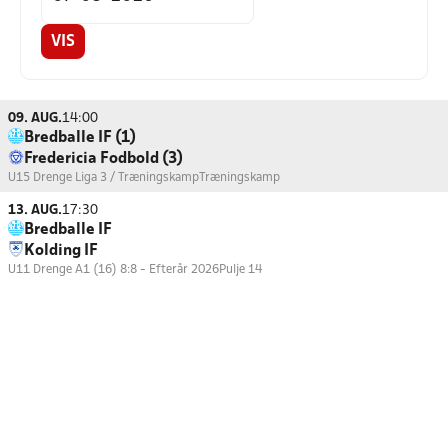
VIS
09. AUG.
14:00
Bredballe IF (1)
Fredericia Fodbold (3)
U15 Drenge Liga 3 / Træningskamp
Træningskamp
13. AUG.
17:30
Bredballe IF
Kolding IF
U11 Drenge A1 (16) 8:8 - Efterår 2026
Pulje 14