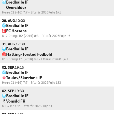
Bredballe IF
Oversidder
Herre C2 (+16) 7:7 - Efterår 2026
Pulje 141
29. AUG.
10:00
Bredballe IF
FC Horsens
U12 Drenge B2 (2015) 8:8 - Efterår 2026
Pulje 46
31. AUG.
17:30
Bredballe IF
Hatting-Torsted Fodbold
U13 Drenge C1 (2014) 8:8 - Efterår 2026
Pulje 1
02. SEP.
19:15
Bredballe IF
Taulov/Skærbæk IF
Herre C1 (+16) 7:7 - Efterår 2026
Pulje 132
02. SEP.
19:30
Bredballe IF
Vonsild FK
M+32 B 11:11 - efterår 2026
Pulje 11