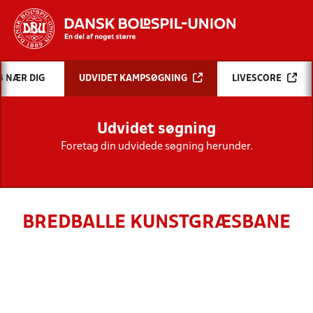
Hvad vil du søge efter?
B NÆR DIG
UDVIDET KAMPSØGNING
LIVESCORE
INDHOLD OG NYHEDER
Udvidet søgning
STILLINGER, RESULTATER, KLUBBER OG
HOLD
Foretag din udvidede søgning herunder.
BREDBALLE KUNSTGRÆSBANE