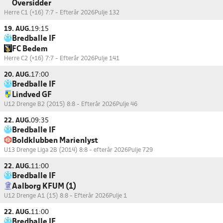
Oversidder
Herre C1 (+16) 7:7 - Efterår 2026
Pulje 132
19. AUG.
19:15
Bredballe IF
FC Bedem
Herre C2 (+16) 7:7 - Efterår 2026
Pulje 141
20. AUG.
17:00
Bredballe IF
Lindved GF
U12 Drenge B2 (2015) 8:8 - Efterår 2026
Pulje 46
22. AUG.
09:35
Bredballe IF
Boldklubben Marienlyst
U13 Drenge Liga 2B (2014) 8:8 - efterår 2026
Pulje 729
22. AUG.
11:00
Bredballe IF
Aalborg KFUM (1)
U12 Drenge A1 (15) 8:8 - Efterår 2026
Pulje 1
22. AUG.
11:00
Bredballe IF