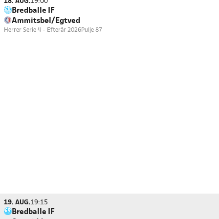
18. AUG.
19:00
Bredballe IF
Ammitsbøl/Egtved
Herrer Serie 4 - Efterår 2026
Pulje 87
19. AUG.
19:15
Bredballe IF