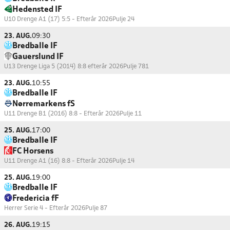
Hedensted IF
U10 Drenge A1 (17) 5:5 - Efterår 2026
Pulje 24
23. AUG.
09:30
Bredballe IF
Gauerslund IF
U13 Drenge Liga 5 (2014) 8:8 efterår 2026
Pulje 781
23. AUG.
10:55
Bredballe IF
Nørremarkens fS
U11 Drenge B1 (2016) 8:8 - Efterår 2026
Pulje 11
25. AUG.
17:00
Bredballe IF
FC Horsens
U11 Drenge A1 (16) 8:8 - Efterår 2026
Pulje 14
25. AUG.
19:00
Bredballe IF
Fredericia fF
Herrer Serie 4 - Efterår 2026
Pulje 87
26. AUG.
19:15