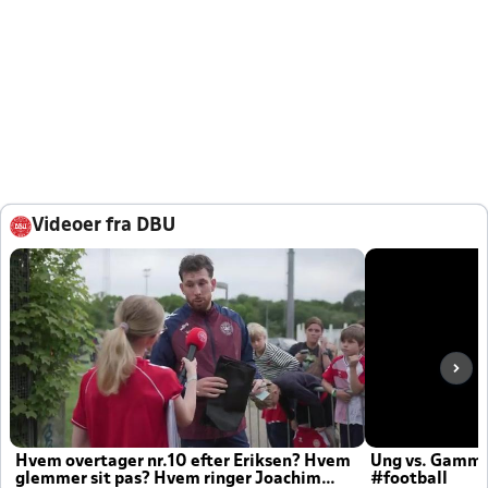
Videoer fra DBU
Hvem overtager nr.10 efter Eriksen? Hvem
Ung vs. Gamm
glemmer sit pas? Hvem ringer Joachim
#football