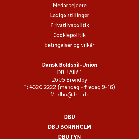
Medarbejdere
Ledige stillinger
Privatlivspolitik
Cookiepolitik
Betingelser og vilkår
Dansk Boldspil-Union
DBU Allé 1
2605 Brøndby
T: 4326 2222 (mandag - fredag 9-16)
M:
dbu@dbu.dk
DBU
DBU BORNHOLM
DBU FYN