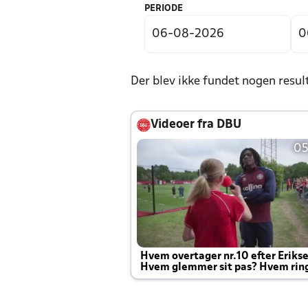
PERIODE
Der blev ikke fundet nogen resul
Videoer fra DBU
05
Hvem overtager nr.10 efter Eriks
Hvem glemmer sit pas? Hvem rin
Joachim altid til efter kampe?