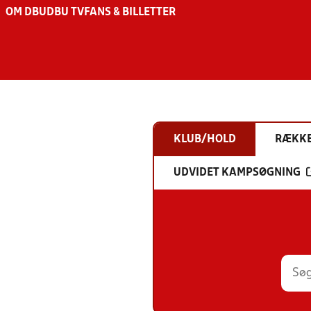
OM DBU
DBU TV
FANS & BILLETTER
KLUB/HOLD
RÆKK
UDVIDET KAMPSØGNING