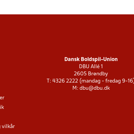
Dansk Boldspil-Union
DBU Allé 1
2605 Brøndby
T: 4326 2222 (mandag - fredag 9-16
M:
dbu@dbu.dk
ger
ik
 vilkår