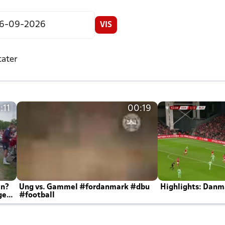
VIS
tater
:11
00:19
en?
Ung vs. Gammel #fordanmark #dbu
Highlights: Danma
ger
#football