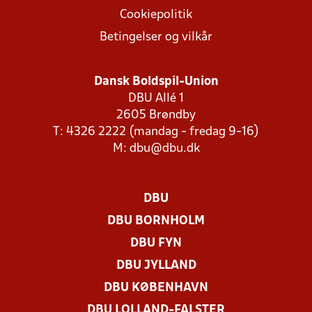
Cookiepolitik
Betingelser og vilkår
Dansk Boldspil-Union
DBU Allé 1
2605 Brøndby
T: 4326 2222 (mandag - fredag 9-16)
M:
dbu@dbu.dk
DBU
DBU BORNHOLM
DBU FYN
DBU JYLLAND
DBU KØBENHAVN
DBU LOLLAND-FALSTER