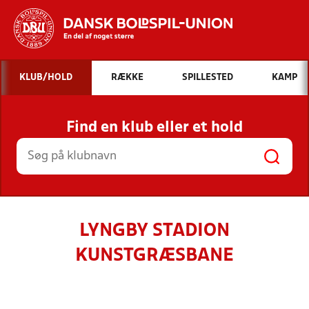
Hvad vil du søge efter?
KLUB/HOLD
RÆKKE
SPILLESTED
KAMP
INDHOLD OG NYHEDER
Find en klub eller et hold
STILLINGER, RESULTATER, KLUBBER OG
HOLD
LYNGBY STADION
KUNSTGRÆSBANE