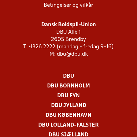
Betingelser og vilkår
Dansk Boldspil-Union
DBU Allé 1
2605 Brøndby
T: 4326 2222 (mandag - fredag 9-16)
M:
dbu@dbu.dk
DBU
DBU BORNHOLM
DBU FYN
DBU JYLLAND
DBU KØBENHAVN
DBU LOLLAND-FALSTER
DBU SJÆLLAND