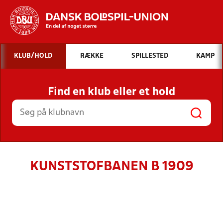
Hvad vil du søge efter?
KLUB/HOLD
RÆKKE
SPILLESTED
KAMP
INDHOLD OG NYHEDER
Find en klub eller et hold
STILLINGER, RESULTATER, KLUBBER OG
HOLD
KUNSTSTOFBANEN B 1909