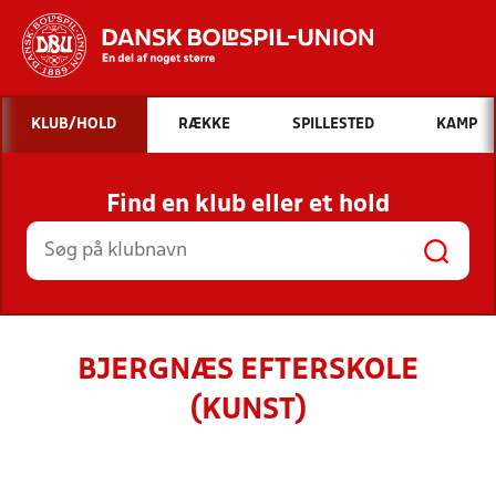
Hvad vil du søge efter?
KLUB/HOLD
RÆKKE
SPILLESTED
KAMP
INDHOLD OG NYHEDER
Find en klub eller et hold
STILLINGER, RESULTATER, KLUBBER OG
HOLD
BJERGNÆS EFTERSKOLE
(KUNST)