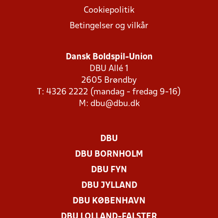
Cookiepolitik
Betingelser og vilkår
Dansk Boldspil-Union
DBU Allé 1
2605 Brøndby
T: 4326 2222 (mandag - fredag 9-16)
M:
dbu@dbu.dk
DBU
DBU BORNHOLM
DBU FYN
DBU JYLLAND
DBU KØBENHAVN
DBU LOLLAND-FALSTER