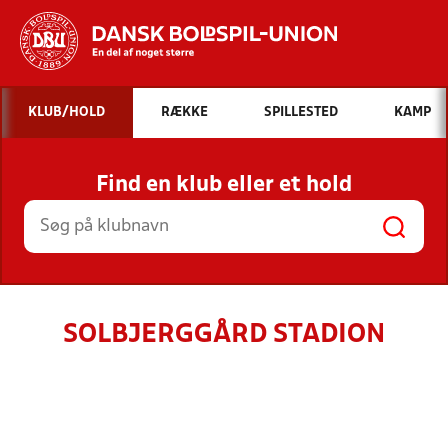
Hvad vil du søge efter?
KLUB/HOLD
RÆKKE
SPILLESTED
KAMP
INDHOLD OG NYHEDER
Find en klub eller et hold
STILLINGER, RESULTATER, KLUBBER OG
HOLD
SOLBJERGGÅRD STADION