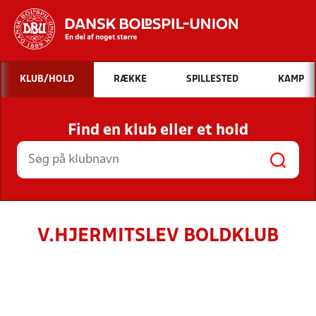
Hvad vil du søge efter?
KLUB/HOLD
RÆKKE
SPILLESTED
KAMP
INDHOLD OG NYHEDER
Find en klub eller et hold
STILLINGER, RESULTATER, KLUBBER OG
HOLD
V.HJERMITSLEV BOLDKLUB