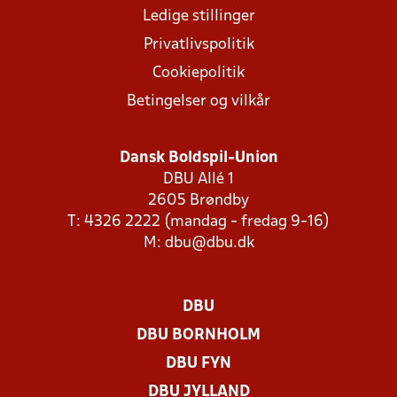
Ledige stillinger
Privatlivspolitik
Cookiepolitik
Betingelser og vilkår
Dansk Boldspil-Union
DBU Allé 1
2605 Brøndby
T: 4326 2222 (mandag - fredag 9-16)
M:
dbu@dbu.dk
DBU
DBU BORNHOLM
DBU FYN
DBU JYLLAND