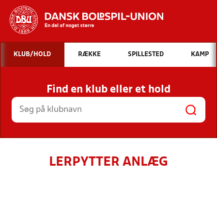
Hvad vil du søge efter?
KLUB/HOLD
RÆKKE
SPILLESTED
KAMP
INDHOLD OG NYHEDER
Find en klub eller et hold
STILLINGER, RESULTATER, KLUBBER OG
HOLD
LERPYTTER ANLÆG