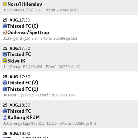
Nors/Hillerslev
U11 Drenge C (16) 8:8 - Efterår 2026
Pulje 92
25. AUG.
17:30
Thisted FC (C)
Oddense/Spøttrup
U12 Piger B (15) 8:8 - Efterår 2026
Pulje 162
25. AUG.
17:30
Thisted FC
Skive IK
U11 Drenge B1 (16) 8:8 - Efterår 2026
Pulje 82
25. AUG.
17:30
Thisted FC (2)
Thisted FC (1)
U8 Piger C (19) 5:5 - Efterår 2026
Pulje 145
25. AUG.
18:30
Thisted FC
Aalborg KFUM
U16 Drenge Liga 4 (2011) 11:11 - efterår 2026
Pulje 471
26. AUG.
18:00