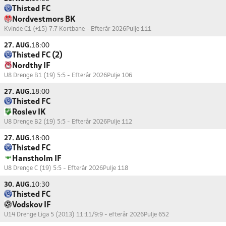
Thisted FC
Nordvestmors BK
Kvinde C1 (+15) 7:7 Kortbane - Efterår 2026
Pulje 111
27. AUG.
18:00
Thisted FC (2)
Nordthy IF
U8 Drenge B1 (19) 5:5 - Efterår 2026
Pulje 106
27. AUG.
18:00
Thisted FC
Roslev IK
U8 Drenge B2 (19) 5:5 - Efterår 2026
Pulje 112
27. AUG.
18:00
Thisted FC
Hanstholm IF
U8 Drenge C (19) 5:5 - Efterår 2026
Pulje 118
30. AUG.
10:30
Thisted FC
Vodskov IF
U14 Drenge Liga 5 (2013) 11:11/9:9 - efterår 2026
Pulje 652