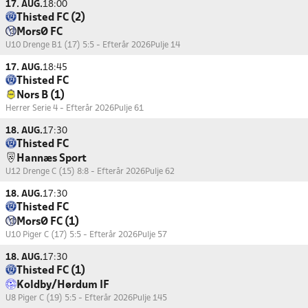
17. AUG.
18:00
Thisted FC (2)
MorsØ FC
U10 Drenge B1 (17) 5:5 - Efterår 2026
Pulje 14
17. AUG.
18:45
Thisted FC
Nors B (1)
Herrer Serie 4 - Efterår 2026
Pulje 61
18. AUG.
17:30
Thisted FC
Hannæs Sport
U12 Drenge C (15) 8:8 - Efterår 2026
Pulje 62
18. AUG.
17:30
Thisted FC
MorsØ FC (1)
U10 Piger C (17) 5:5 - Efterår 2026
Pulje 57
18. AUG.
17:30
Thisted FC (1)
Koldby/Hørdum IF
U8 Piger C (19) 5:5 - Efterår 2026
Pulje 145