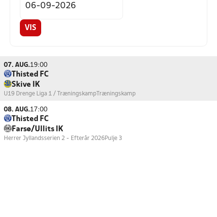
VIS
07. AUG.
19:00
Thisted FC
Skive IK
U19 Drenge Liga 1 / Træningskamp
Træningskamp
08. AUG.
17:00
Thisted FC
Farsø/Ullits IK
Herrer Jyllandsserien 2 - Efterår 2026
Pulje 3