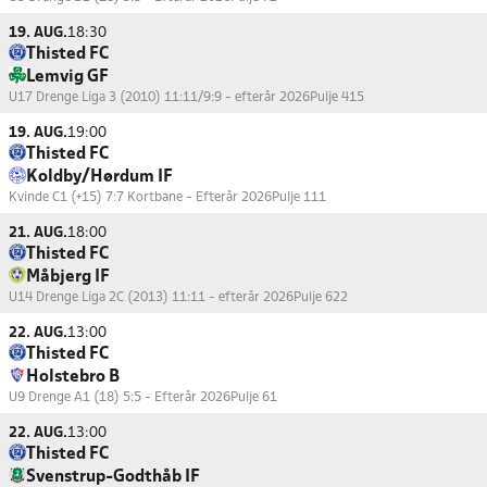
19. AUG.
18:30
Thisted FC
Lemvig GF
U17 Drenge Liga 3 (2010) 11:11/9:9 - efterår 2026
Pulje 415
19. AUG.
19:00
Thisted FC
Koldby/Hørdum IF
Kvinde C1 (+15) 7:7 Kortbane - Efterår 2026
Pulje 111
21. AUG.
18:00
Thisted FC
Måbjerg IF
U14 Drenge Liga 2C (2013) 11:11 - efterår 2026
Pulje 622
22. AUG.
13:00
Thisted FC
Holstebro B
U9 Drenge A1 (18) 5:5 - Efterår 2026
Pulje 61
22. AUG.
13:00
Thisted FC
Svenstrup-Godthåb IF