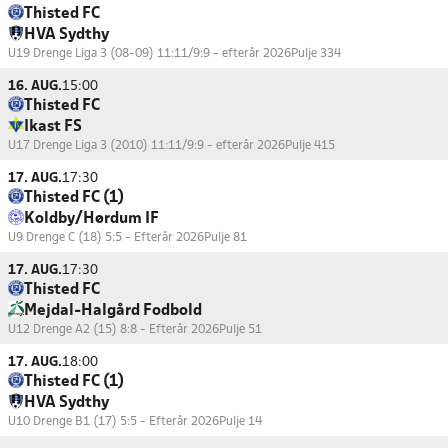
Thisted FC
HVA Sydthy
U19 Drenge Liga 3 (08-09) 11:11/9:9 - efterår 2026
Pulje 334
16. AUG.
15:00
Thisted FC
Ikast FS
U17 Drenge Liga 3 (2010) 11:11/9:9 - efterår 2026
Pulje 415
17. AUG.
17:30
Thisted FC (1)
Koldby/Hørdum IF
U9 Drenge C (18) 5:5 - Efterår 2026
Pulje 81
17. AUG.
17:30
Thisted FC
Mejdal-Halgård Fodbold
U12 Drenge A2 (15) 8:8 - Efterår 2026
Pulje 51
17. AUG.
18:00
Thisted FC (1)
HVA Sydthy
U10 Drenge B1 (17) 5:5 - Efterår 2026
Pulje 14