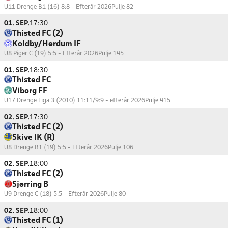
U11 Drenge B1 (16) 8:8 - Efterår 2026
Pulje 82
01. SEP.
17:30
Thisted FC (2)
Koldby/Hørdum IF
U8 Piger C (19) 5:5 - Efterår 2026
Pulje 145
01. SEP.
18:30
Thisted FC
Viborg FF
U17 Drenge Liga 3 (2010) 11:11/9:9 - efterår 2026
Pulje 415
02. SEP.
17:30
Thisted FC (2)
Skive IK (R)
U8 Drenge B1 (19) 5:5 - Efterår 2026
Pulje 106
02. SEP.
18:00
Thisted FC (2)
Sjørring B
U9 Drenge C (18) 5:5 - Efterår 2026
Pulje 80
02. SEP.
18:00
Thisted FC (1)