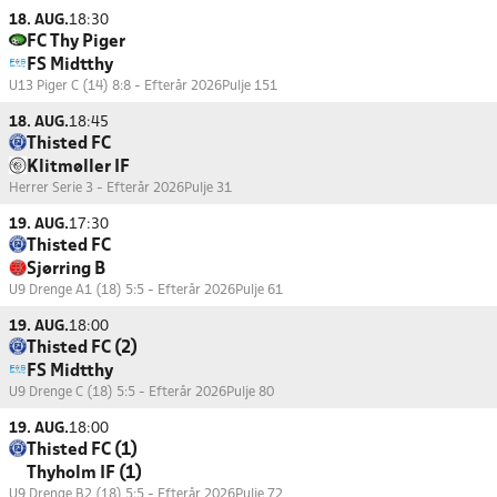
18. AUG.
18:30
FC Thy Piger
FS Midtthy
U13 Piger C (14) 8:8 - Efterår 2026
Pulje 151
18. AUG.
18:45
Thisted FC
Klitmøller IF
Herrer Serie 3 - Efterår 2026
Pulje 31
19. AUG.
17:30
Thisted FC
Sjørring B
U9 Drenge A1 (18) 5:5 - Efterår 2026
Pulje 61
19. AUG.
18:00
Thisted FC (2)
FS Midtthy
U9 Drenge C (18) 5:5 - Efterår 2026
Pulje 80
19. AUG.
18:00
Thisted FC (1)
Thyholm IF (1)
U9 Drenge B2 (18) 5:5 - Efterår 2026
Pulje 72