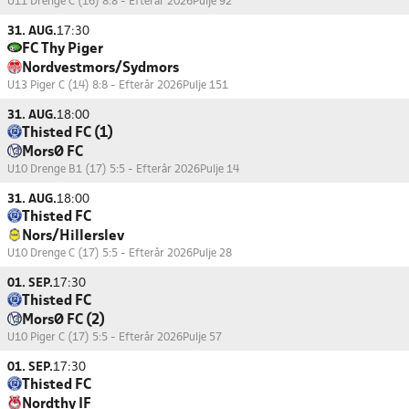
U11 Drenge C (16) 8:8 - Efterår 2026
Pulje 92
31. AUG.
17:30
FC Thy Piger
Nordvestmors/Sydmors
U13 Piger C (14) 8:8 - Efterår 2026
Pulje 151
31. AUG.
18:00
Thisted FC (1)
MorsØ FC
U10 Drenge B1 (17) 5:5 - Efterår 2026
Pulje 14
31. AUG.
18:00
Thisted FC
Nors/Hillerslev
U10 Drenge C (17) 5:5 - Efterår 2026
Pulje 28
01. SEP.
17:30
Thisted FC
MorsØ FC (2)
U10 Piger C (17) 5:5 - Efterår 2026
Pulje 57
01. SEP.
17:30
Thisted FC
Nordthy IF