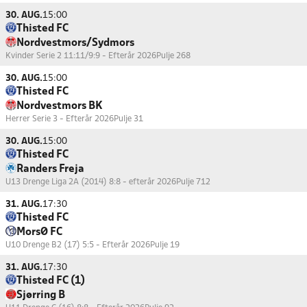
30. AUG.
15:00
Thisted FC
Nordvestmors/Sydmors
Kvinder Serie 2 11:11/9:9 - Efterår 2026
Pulje 268
30. AUG.
15:00
Thisted FC
Nordvestmors BK
Herrer Serie 3 - Efterår 2026
Pulje 31
30. AUG.
15:00
Thisted FC
Randers Freja
U13 Drenge Liga 2A (2014) 8:8 - efterår 2026
Pulje 712
31. AUG.
17:30
Thisted FC
MorsØ FC
U10 Drenge B2 (17) 5:5 - Efterår 2026
Pulje 19
31. AUG.
17:30
Thisted FC (1)
Sjørring B