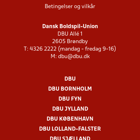
Betingelser og vilkår
Dansk Boldspil-Union
DBU Allé 1
2605 Brøndby
T: 4326 2222 (mandag - fredag 9-16)
M:
dbu@dbu.dk
DBU
DBU BORNHOLM
DBU FYN
DBU JYLLAND
DBU KØBENHAVN
DBU LOLLAND-FALSTER
DBU SJÆLLAND