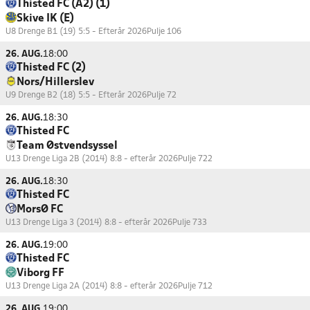
Thisted FC (A2) (1)
Skive IK (E)
U8 Drenge B1 (19) 5:5 - Efterår 2026
Pulje 106
26. AUG.
18:00
Thisted FC (2)
Nors/Hillerslev
U9 Drenge B2 (18) 5:5 - Efterår 2026
Pulje 72
26. AUG.
18:30
Thisted FC
Team Østvendsyssel
U13 Drenge Liga 2B (2014) 8:8 - efterår 2026
Pulje 722
26. AUG.
18:30
Thisted FC
MorsØ FC
U13 Drenge Liga 3 (2014) 8:8 - efterår 2026
Pulje 733
26. AUG.
19:00
Thisted FC
Viborg FF
U13 Drenge Liga 2A (2014) 8:8 - efterår 2026
Pulje 712
26. AUG.
19:00