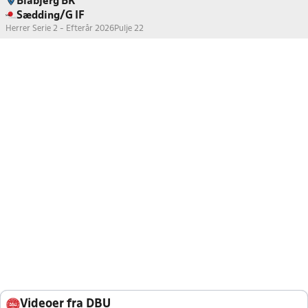
Blåbjerg BK
Sædding/G IF
Herrer Serie 2 - Efterår 2026
Pulje 22
Videoer fra DBU