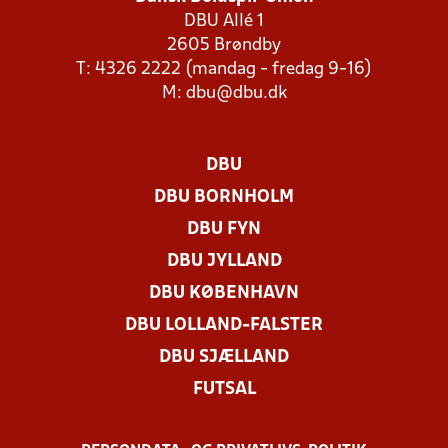
DBU Allé 1
2605 Brøndby
T: 4326 2222 (mandag - fredag 9-16)
M:
dbu@dbu.dk
DBU
DBU BORNHOLM
DBU FYN
DBU JYLLAND
DBU KØBENHAVN
DBU LOLLAND-FALSTER
DBU SJÆLLAND
FUTSAL