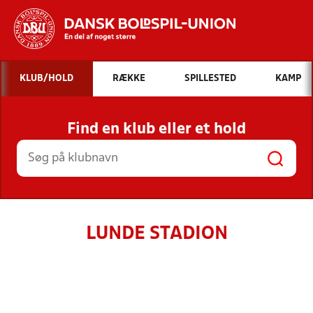
Hvad vil du søge efter?
KLUB/HOLD
RÆKKE
SPILLESTED
KAMP
INDHOLD OG NYHEDER
Find en klub eller et hold
STILLINGER, RESULTATER, KLUBBER OG
HOLD
LUNDE STADION