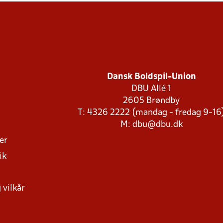
Dansk Boldspil-Union
DBU Allé 1
2605 Brøndby
T: 4326 2222 (mandag - fredag 9-16
M:
dbu@dbu.dk
ger
ik
 vilkår