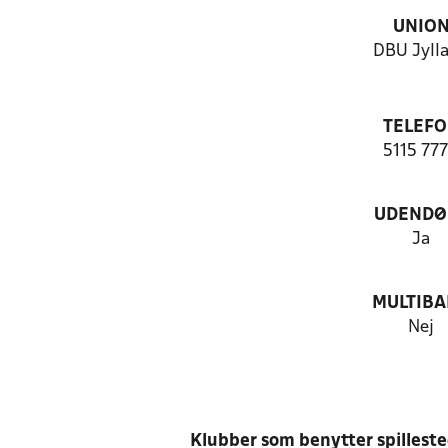
UNIO
DBU Jyll
TELEF
5115 77
UDENDØ
Ja
MULTIB
Nej
Klubber som benytter spillest