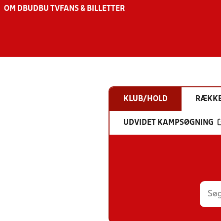
OM DBU
DBU TV
FANS & BILLETTER
KLUB/HOLD
RÆKK
UDVIDET KAMPSØGNING