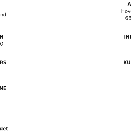
A
N
Hov
and
68
ON
IN
70
RS
KU
ANE
edet