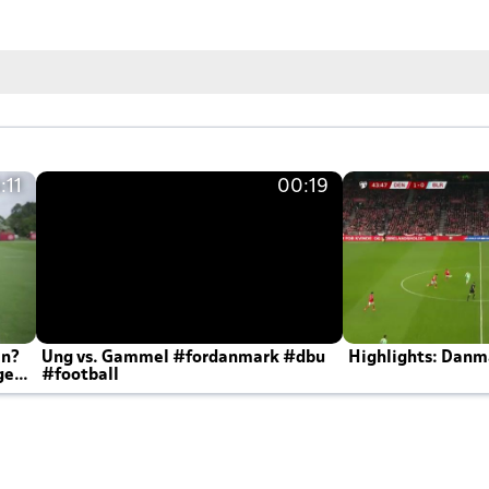
:11
00:19
en?
Ung vs. Gammel #fordanmark #dbu
Highlights: Danma
ger
#football