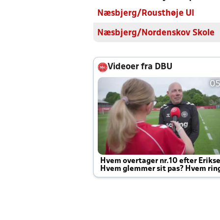
Næsbjerg/Rousthøje UI
Næsbjerg/Nordenskov Skole
Videoer fra DBU
05
Hvem overtager nr.10 efter Eriks
Hvem glemmer sit pas? Hvem rin
Joachim altid til efter kampe?